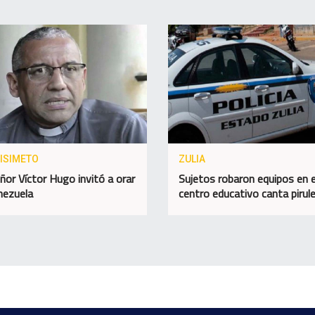
ISIMETO
ZULIA
or Víctor Hugo invitó a orar
Sujetos robaron equipos en e
nezuela
centro educativo canta pirul