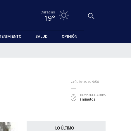
Caracas
19°
TENIMIENTO
SALUD
OPINIÓN
23-Julio-2020
9:50
TIEMPO DE LECTURA
1 minutos
LO ÚLTIMO