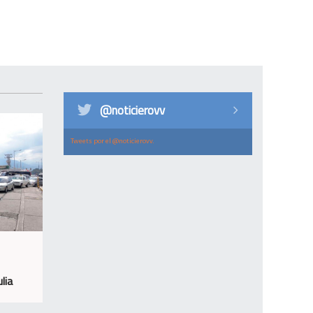
@noticierovv
Tweets por el @noticierovv.
lia