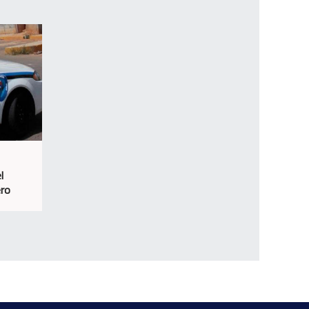
l
ero