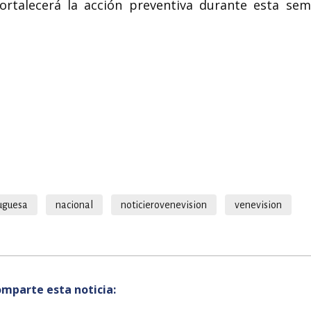
e fortalecerá la acción preventiva durante esta se
uguesa
nacional
noticierovenevision
venevision
mparte esta noticia: