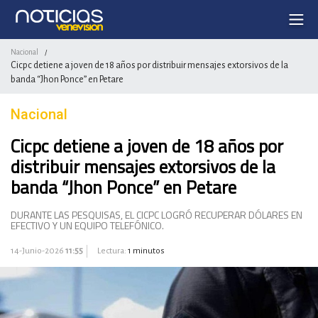
Nacional
/
Cicpc detiene a joven de 18 años por distribuir mensajes extorsivos de la
banda “Jhon Ponce” en Petare
Nacional
Cicpc detiene a joven de 18 años por
distribuir mensajes extorsivos de la
banda “Jhon Ponce” en Petare
DURANTE LAS PESQUISAS, EL CICPC LOGRÓ RECUPERAR DÓLARES EN
EFECTIVO Y UN EQUIPO TELEFÓNICO.
14-Junio-2026
11:55
Lectura:
1 minutos