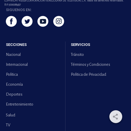
COPYRIGHT ©2026 CORPORACIÓN VENEZOLANA DE TELEVISION, C.A. Todos los derechos reservados.
Rif-j000089337
SIGUENOS EN:
SECCIONES
SERVICIOS
Nacional
Tránsito
Internacional
Términos y Condiciones
Política
Política de Privacidad
Economía
Deportes
Entretenimiento
Salud
TV