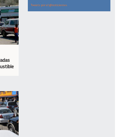
Tweets por el @noticierovv.
radas
ustible