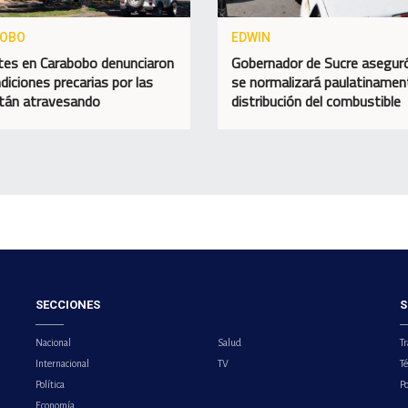
BOBO
EDWIN
es en Carabobo denunciaron
Gobernador de Sucre asegur
diciones precarias por las
se normalizará paulatinamen
tán atravesando
distribución del combustible
SECCIONES
S
Nacional
Salud
Tr
Internacional
TV
T
Política
Po
Economía