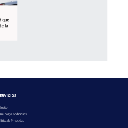
ó que
te la
ERVICIOS
ánsito
érminos y Condiciones
lítica de Privacidad