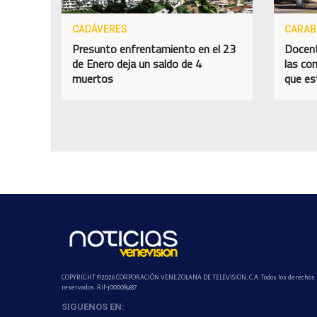
CADÁVERES
CARA
Presunto enfrentamiento en el 23
Docent
de Enero deja un saldo de 4
las con
muertos
que es
COPYRIGHT ©2026 CORPORACIÓN VENEZOLANA DE TELEVISION, C.A. Todos los derechos
reservados. Rif-j000089337
SIGUENOS EN: