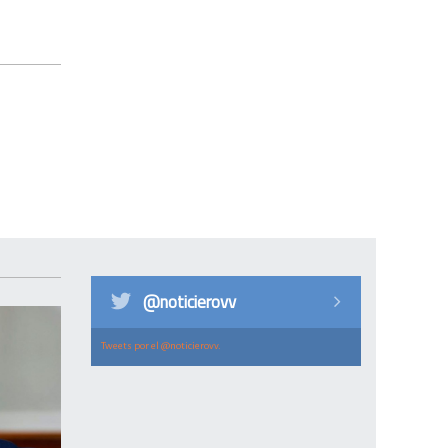
@noticierovv
Tweets por el @noticierovv.