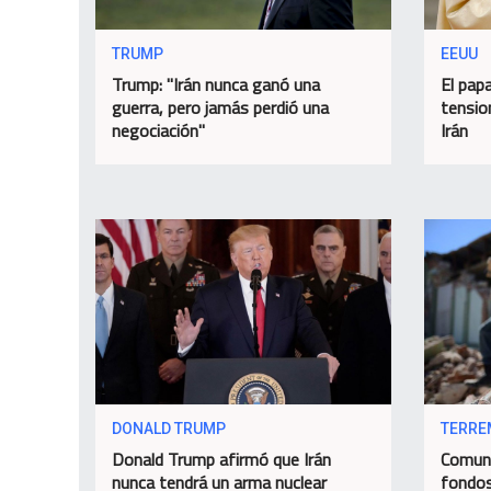
TRUMP
EEUU
Trump: "Irán nunca ganó una
El papa
guerra, pero jamás perdió una
tensio
negociación"
Irán
DONALD TRUMP
TERRE
Donald Trump afirmó que Irán
Comuni
nunca tendrá un arma nuclear
fondos