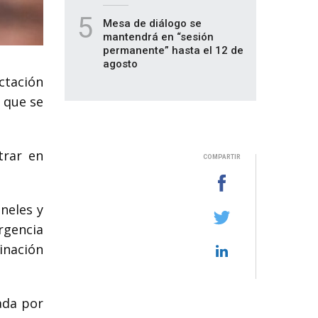
5
Mesa de diálogo se
mantendrá en “sesión
permanente” hasta el 12 de
agosto
ctación
 que se
trar en
COMPARTIR
aneles y
rgencia
inación
ada por