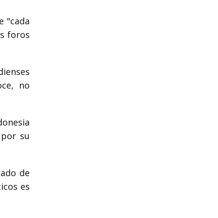
e "cada
s foros
dienses
oce, no
donesia
 por su
rado de
icos es