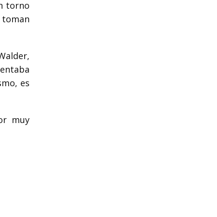
n torno
d toman
Walder,
mentaba
smo, es
por muy