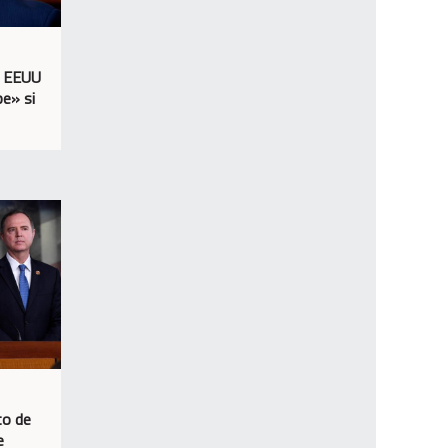
a EEUU
e» si
to de
e