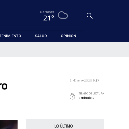
Caracas
21°
TENIMIENTO
SALUD
OPINIÓN
ro
21-Enero-2020
6:57
TIEMPO DE LECTURA
2 minutos
LO ÚLTIMO