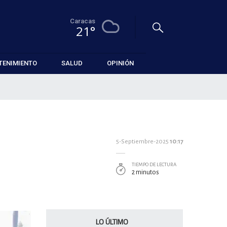
Caracas
21°
TENIMIENTO
SALUD
OPINIÓN
5-Septiembre-2025
10:17
TIEMPO DE LECTURA
2 minutos
LO ÚLTIMO