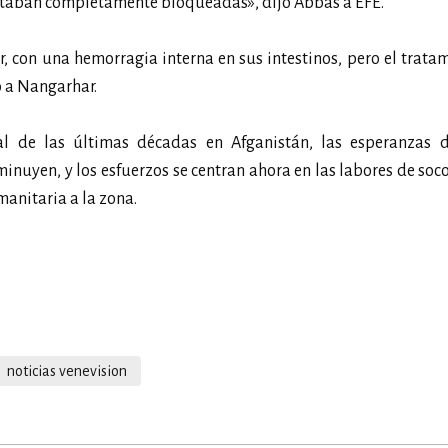
estaban completamente bloqueadas», dijo Abbas a EFE.
, con una hemorragia interna en sus intestinos, pero el trata
 a Nangarhar.
al de las últimas décadas en Afganistán, las esperanzas d
minuyen, y los esfuerzos se centran ahora en las labores de soc
anitaria a la zona.
noticias venevision