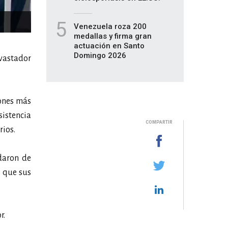
5
Venezuela roza 200
medallas y firma gran
actuación en Santo
Domingo 2026
evastador
iones más
sistencia
COMPARTIR
rios.
udaron de
s que sus
r.