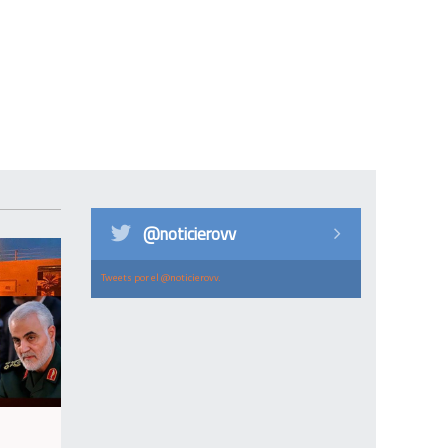
@noticierovv
Tweets por el @noticierovv.