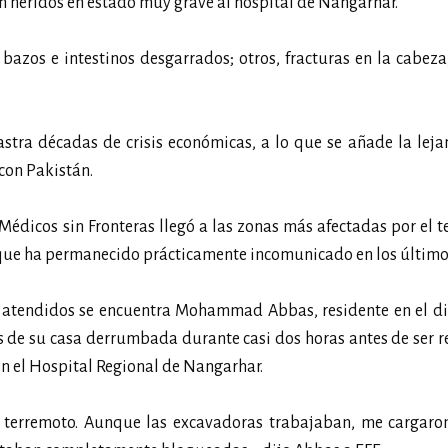
n heridos en estado muy grave al hospital de Nangarhar.
bazos e intestinos desgarrados; otros, fracturas en la cabeza
astra décadas de crisis económicas, a lo que se añade la leja
 con Pakistán.
édicos sin Fronteras llegó a las zonas más afectadas por el 
 que ha permanecido prácticamente incomunicado en los último
r atendidos se encuentra Mohammad Abbas, residente en el di
de su casa derrumbada durante casi dos horas antes de ser r
en el Hospital Regional de Nangarhar.
l terremoto. Aunque las excavadoras trabajaban, me cargaro