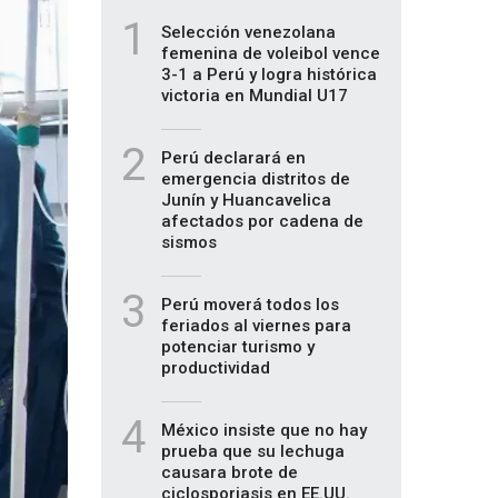
1
Selección venezolana
femenina de voleibol vence
3-1 a Perú y logra histórica
victoria en Mundial U17
2
Perú declarará en
emergencia distritos de
Junín y Huancavelica
afectados por cadena de
sismos
3
Perú moverá todos los
feriados al viernes para
potenciar turismo y
productividad
4
México insiste que no hay
prueba que su lechuga
causara brote de
ciclosporiasis en EE.UU.