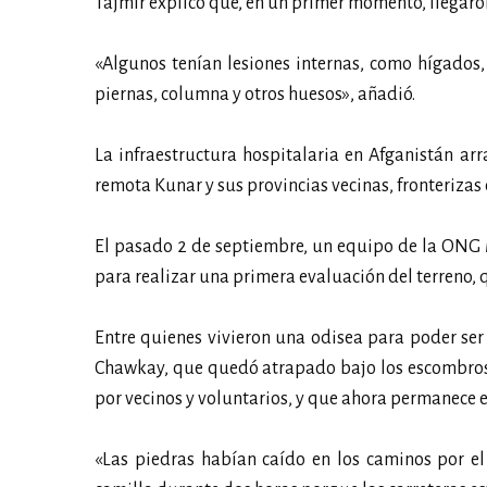
Tajmir explicó que, en un primer momento, llegaro
«Algunos tenían lesiones internas, como hígados, 
piernas, columna y otros huesos», añadió.
La infraestructura hospitalaria en Afganistán arr
remota Kunar y sus provincias vecinas, fronterizas
El pasado 2 de septiembre, un equipo de la ONG M
para realizar una primera evaluación del terreno,
Entre quienes vivieron una odisea para poder se
Chawkay, que quedó atrapado bajo los escombros 
por vecinos y voluntarios, y que ahora permanece 
«Las piedras habían caído en los caminos por e