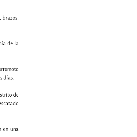
, brazos,
nía de la
terremoto
s días.
strito de
escatado
n en una