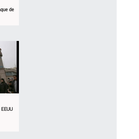
aque de
e EEUU