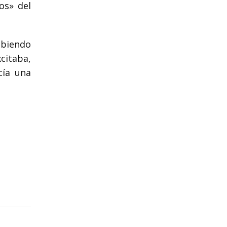
os» del
ibiendo
citaba,
cía una