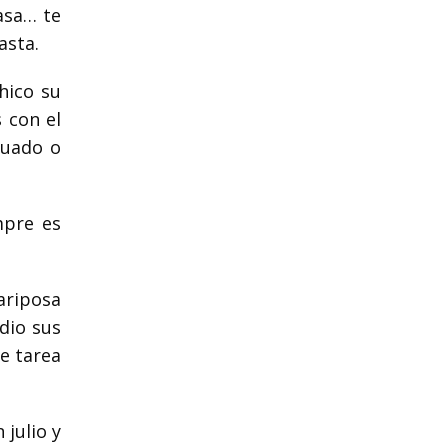
asa… te
asta.
hico su
 con el
tuado o
mpre es
ariposa
 dio sus
ne tarea
julio y