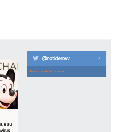
@noticierovv
Tweets por el @noticierovv.
a a su
avirus