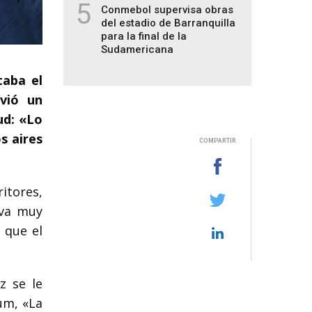
5
Conmebol supervisa obras
del estadio de Barranquilla
para la final de la
Sudamericana
taba el
vió un
ud: «Lo
s aires
COMPARTIR
itores,
 va muy
 que el
z se le
um, «La