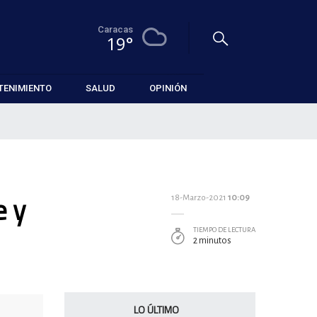
Caracas
19°
TENIMIENTO
SALUD
OPINIÓN
e y
18-Marzo-2021
10:09
TIEMPO DE LECTURA
2 minutos
LO ÚLTIMO