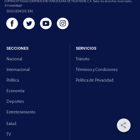
COPYRIGHT ©2026 CORPORACIÓN VENEZOLANA DE TELEVISION, C.A. Todos los derechos reservados.
Rif-j000089337
SIGUENOS EN:
SECCIONES
SERVICIOS
Nacional
Tránsito
Internacional
Términos y Condiciones
Política
Política de Privacidad
Economía
Deportes
Entretenimiento
Salud
TV