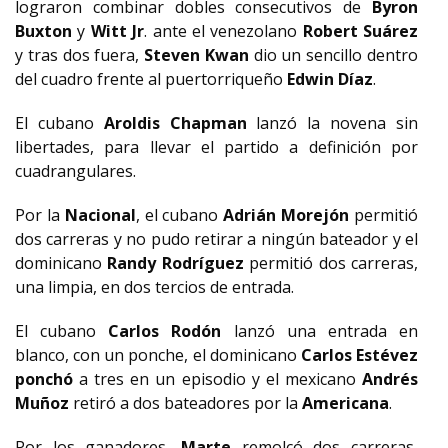
lograron combinar dobles consecutivos de
Byron
Buxton
y
Witt Jr
. ante el venezolano
Robert Suárez
y tras dos fuera,
Steven Kwan
dio un sencillo dentro
del cuadro frente al puertorriqueño
Edwin Díaz
.
El cubano
Aroldis Chapman
lanzó la novena sin
libertades, para llevar el partido a definición por
cuadrangulares.
Por la
Nacional
, el cubano
Adrián Morejón
permitió
dos carreras y no pudo retirar a ningún bateador y el
dominicano
Randy Rodríguez
permitió dos carreras,
una limpia, en dos tercios de entrada.
El cubano
Carlos Rodón
lanzó una entrada en
blanco, con un ponche, el dominicano
Carlos Estévez
ponchó
a tres en un episodio y el mexicano
Andrés
Muñoz
retiró a dos bateadores por la
Americana
.
Por los ganadores,
Marte
remolcó dos carreras,