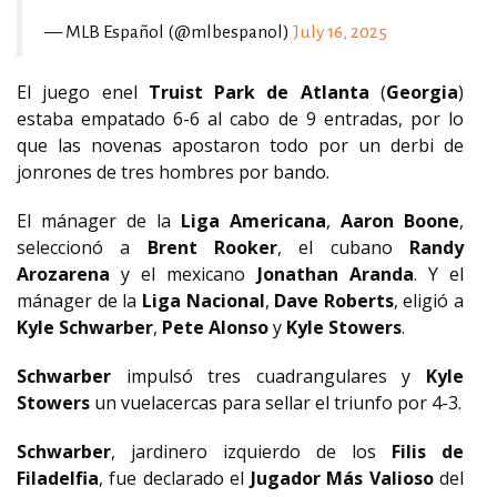
— MLB Español (@mlbespanol)
July 16, 2025
El juego enel
Truist Park de Atlanta
(
Georgia
)
estaba empatado 6-6 al cabo de 9 entradas, por lo
que las novenas apostaron todo por un derbi de
jonrones de tres hombres por bando.
El mánager de la
Liga Americana
,
Aaron Boone
,
seleccionó a
Brent Rooker
, el cubano
Randy
Arozarena
y el mexicano
Jonathan Aranda
. Y el
mánager de la
Liga Nacional
,
Dave Roberts
, eligió a
Kyle Schwarber
,
Pete Alonso
y
Kyle Stowers
.
Schwarber
impulsó tres cuadrangulares y
Kyle
Stowers
un vuelacercas para sellar el triunfo por 4-3.
Schwarber
, jardinero izquierdo de los
Filis de
Filadelfia
, fue declarado el
Jugador Más Valioso
del