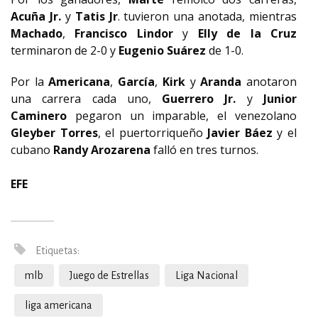
Acuña Jr.
y
Tatis Jr
. tuvieron una anotada, mientras
Machado
,
Francisco Lindor
y
Elly de la Cruz
terminaron de 2-0 y
Eugenio Suárez
de 1-0.
Por la
Americana
,
García
,
Kirk
y
Aranda
anotaron
una carrera cada uno,
Guerrero Jr.
y
Junior
Caminero
pegaron un imparable, el venezolano
Gleyber Torres
, el puertorriqueño
Javier Báez
y el
cubano
Randy Arozarena
falló en tres turnos.
EFE
Etiquetas:
mlb
Juego de Estrellas
Liga Nacional
liga americana