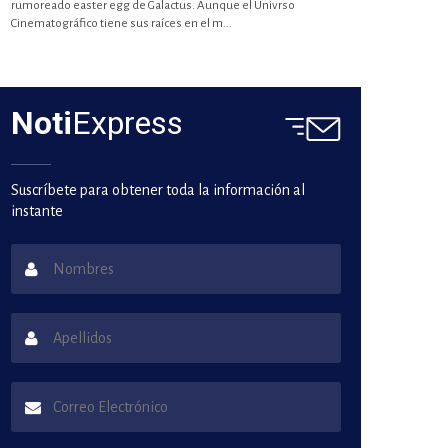
rumoreado easter egg de Galactus. Aunque el Univrso
Cinematográfico tiene sus raíces en el m...
Noti
Express
Suscríbete para obtener toda la información al
instante