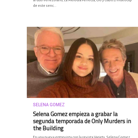
al dúo venezolano, La Melodía Perfecta, Gio y Gabo.El videoclip
de este senc...
SELENA GOMEZ
Selena Gomez empieza a grabar la
segunda temporada de Only Murders in
the Building
En una nueva entrevista con la revista Variety, Selena Gomez