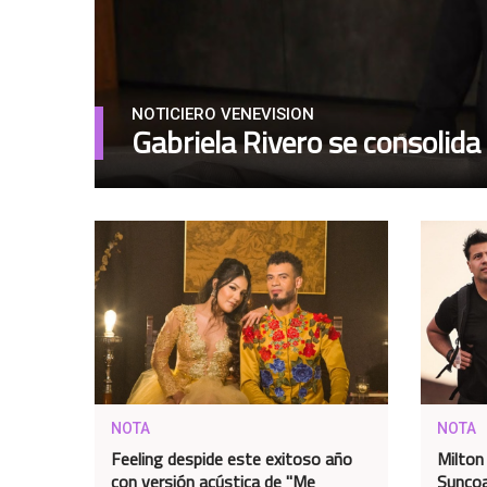
NOTICIERO VENEVISION
Gabriela Rivero se consolida
NOTA
NOTA
Feeling despide este exitoso año
Milton
con versión acústica de "Me
Sunco