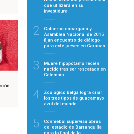
que utilizará en su
investidura
2
Gobierno encargado y
Asamblea Nacional de 2015
fijan encuentro de diálogo
para este jueves en Caracas
3
Muere hipopótamo recién
nacido tras ser rescatado en
Colombia
nción
4
Zoológico belga logra criar
los tres tipos de guacamayo
azul del mundo
5
Conmebol supervisa obras
del estadio de Barranquilla
para la final de la