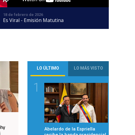
18 de febrero de 2026
Es Viral - Emisión Matutina
LO ÚLTIMO
LO MÁS VISTO
1
phy
Abelardo de la Espriella
i
recibe la banda presidencial