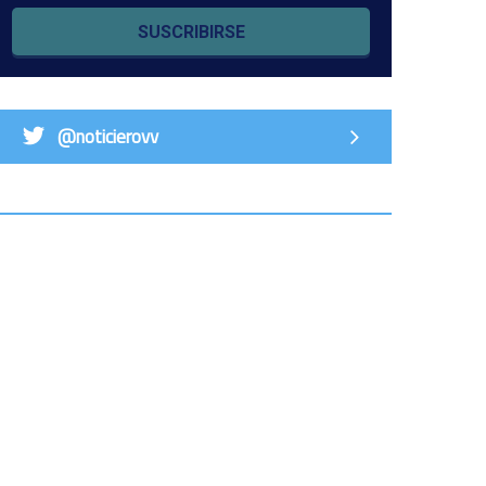
SUSCRIBIRSE
@noticierovv