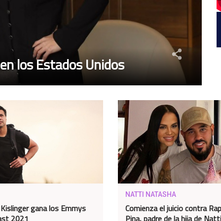
 en los Estados Unidos
NATTI NATASHA
 Kislinger gana los Emmys
Comienza el juicio contra Ra
ast 2021
Pina, padre de la hija de Natt