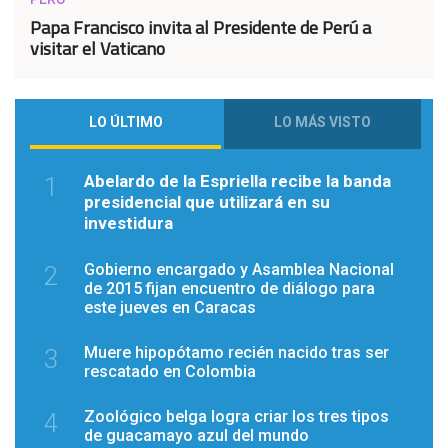
Papa Francisco invita al Presidente de Perú a
visitar el Vaticano
LO ÚLTIMO
LO MÁS VISTO
Abelardo de la Espriella recibe la banda
1
presidencial que utilizará en su
investidura
Gobierno encargado y Asamblea Nacional
2
de 2015 fijan encuentro de diálogo para
este jueves en Caracas
Muere hipopótamo recién nacido tras ser
3
rescatado en Colombia
Zoológico belga logra criar los tres tipos
4
de guacamayo azul del mundo