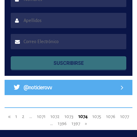
SUSCRIBIRSE
@noticierovv
«
1
2
...
1071
1072
1073
1074
1075
1076
1077
...
1396
1397
»