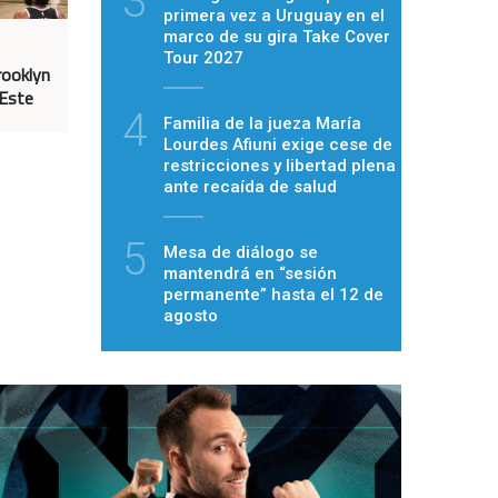
3
primera vez a Uruguay en el
marco de su gira Take Cover
Tour 2027
rooklyn
 Este
4
Familia de la jueza María
Lourdes Afiuni exige cese de
restricciones y libertad plena
ante recaída de salud
5
Mesa de diálogo se
mantendrá en “sesión
permanente” hasta el 12 de
agosto