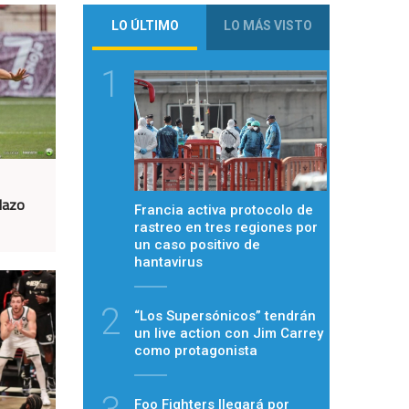
LO ÚLTIMO
LO MÁS VISTO
1
lazo
Francia activa protocolo de
rastreo en tres regiones por
un caso positivo de
hantavirus
2
“Los Supersónicos” tendrán
un live action con Jim Carrey
como protagonista
Foo Fighters llegará por