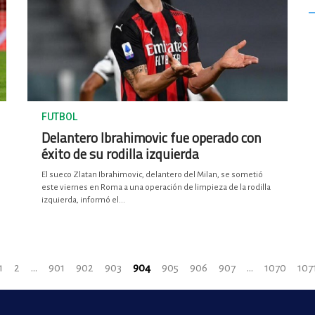
FUTBOL
Delantero Ibrahimovic fue operado con
éxito de su rodilla izquierda
El sueco Zlatan Ibrahimovic, delantero del Milan, se sometió
este viernes en Roma a una operación de limpieza de la rodilla
izquierda, informó el...
1
2
...
901
902
903
904
905
906
907
...
1070
107