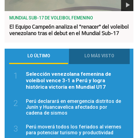
MUNDIAL SUB-17 DE VOLEIBOL FEMENINO
El Equipo Campeón analiza el "renacer" del voleibol
venezolano tras el debut en el Mundial Sub-17
LO ÚLTIMO
LO MÁS VISTO
Selección venezolana femenina de
1
voleibol vence 3-1 a Perú y logra
histórica victoria en Mundial U17
Perú declarará en emergencia distritos de
2
Junín y Huancavelica afectados por
cadena de sismos
Perú moverá todos los feriados al viernes
3
para potenciar turismo y productividad