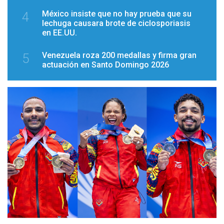
México insiste que no hay prueba que su
4
lechuga causara brote de ciclosporiasis
en EE.UU.
Venezuela roza 200 medallas y firma gran
5
actuación en Santo Domingo 2026