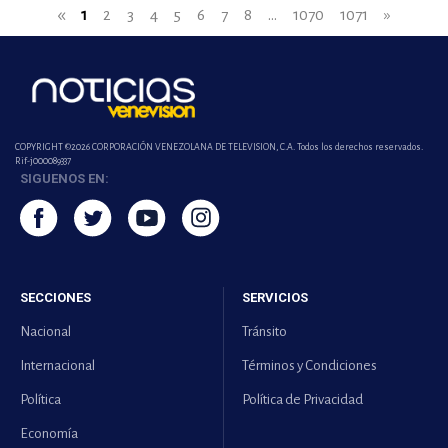
«
1
2
3
4
5
6
7
8
...
1070
1071
»
COPYRIGHT ©2026 CORPORACIÓN VENEZOLANA DE TELEVISION, C.A. Todos los derechos reservados.
Rif-j000089337
SIGUENOS EN:
SECCIONES
SERVICIOS
Nacional
Tránsito
Internacional
Términos y Condiciones
Política
Política de Privacidad
Economía