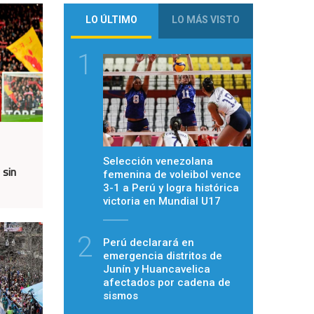
LO ÚLTIMO
LO MÁS VISTO
1
Selección venezolana
 sin
femenina de voleibol vence
3-1 a Perú y logra histórica
victoria en Mundial U17
2
Perú declarará en
emergencia distritos de
Junín y Huancavelica
afectados por cadena de
sismos