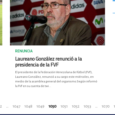
RENUNCIA
Laureano González renunció a la
presidencia de la FVF
El presidente de la Federación Venezolana de Fútbol (FVF),
Laureano González, renunció a su cargo este miércoles, en
medio de la asamblea general del organismo.Según informó
la FVF en su cuenta de twi...
2
...
1047
1048
1049
1050
1051
1052
1053
...
1070