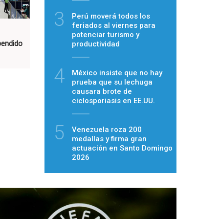
3
Perú moverá todos los
feriados al viernes para
potenciar turismo y
pendido
productividad
4
México insiste que no hay
prueba que su lechuga
causara brote de
ciclosporiasis en EE.UU.
5
Venezuela roza 200
medallas y firma gran
actuación en Santo Domingo
2026