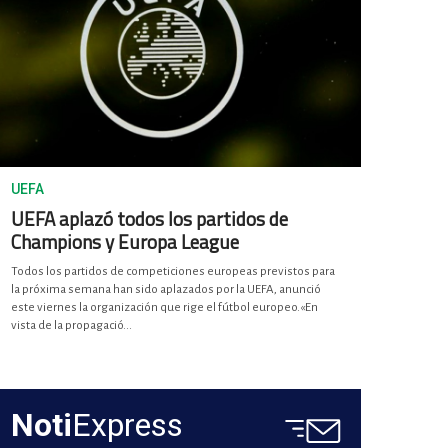
UEFA
UEFA aplazó todos los partidos de
Champions y Europa League
Todos los partidos de competiciones europeas previstos para
la próxima semana han sido aplazados por la UEFA, anunció
este viernes la organización que rige el fútbol europeo.«En
vista de la propagació...
Noti
Express