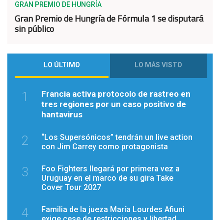
GRAN PREMIO DE HUNGRÍA
Gran Premio de Hungría de Fórmula 1 se disputará
sin público
LO ÚLTIMO
LO MÁS VISTO
Francia activa protocolo de rastreo en
1
tres regiones por un caso positivo de
hantavirus
“Los Supersónicos” tendrán un live action
2
con Jim Carrey como protagonista
Foo Fighters llegará por primera vez a
3
Uruguay en el marco de su gira Take
Cover Tour 2027
Familia de la jueza María Lourdes Afiuni
4
exige cese de restricciones y libertad