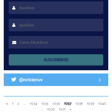
SUSCRIBIRSE
@noticierovv
«
1
2
...
1034
1035
1036
1037
1038
1039
1040
...
1070
1071
»