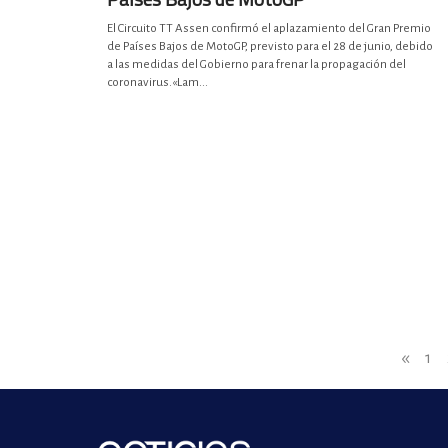
El Circuito TT Assen confirmó el aplazamiento del Gran Premio
de Países Bajos de MotoGP, previsto para el 28 de junio, debido
a las medidas del Gobierno para frenar la propagación del
coronavirus.«Lam...
«
1