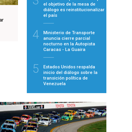
3
el objetivo de la mesa de
diálogo es reinstitucionalizar
el país
ar
4
Ministerio de Transporte
anuncia cierre parcial
nocturno en la Autopista
Caracas - La Guaira
5
Estados Unidos respalda
inicio del diálogo sobre la
transición política de
Venezuela