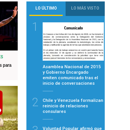
LO ÚLTIMO
LO MÁS VISTO
1
ES
s para
Asamblea Nacional de 2015
y Gobierno Encargado
emiten comunicado tras el
inicio de conversaciones
2
Chile y Venezuela formalizan
reinicio de relaciones
consulares
Voluntad Popular afirmó que