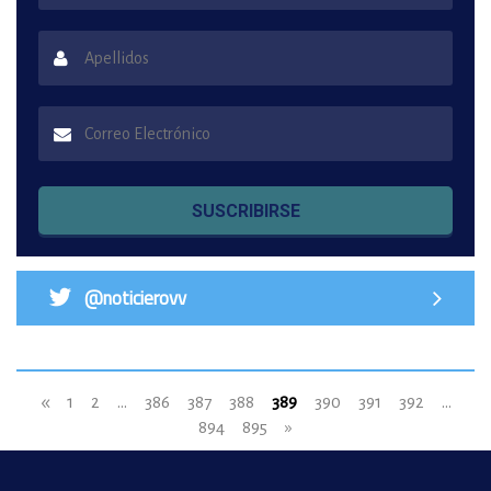
SUSCRIBIRSE
@noticierovv
«
1
2
...
386
387
388
389
390
391
392
...
894
895
»