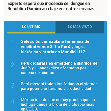
Experto espera que incidencia del dengue en
República Dominicana baje en cuatro semanas
LO ÚLTIMO
LO MÁS VISTO
Selección venezolana femenina de
1
voleibol vence 3-1 a Perú y logra
histórica victoria en Mundial U17
Perú declarará en emergencia distritos de
2
Junín y Huancavelica afectados por
cadena de sismos
Perú moverá todos los feriados al viernes
3
para potenciar turismo y productividad
México insiste que no hay prueba que su
4
lechuga causara brote de ciclosporiasis
en EE.UU.