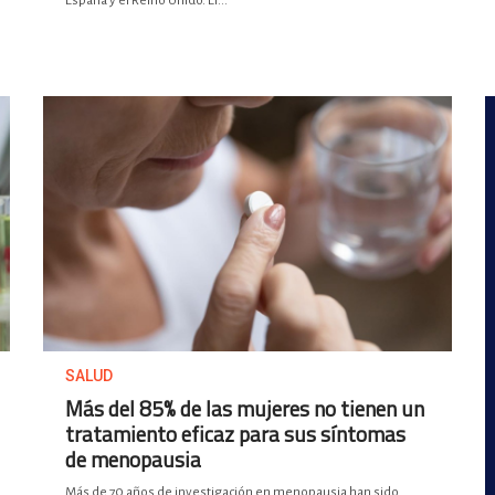
España y el Reino Unido. El...
SALUD
Más del 85% de las mujeres no tienen un
tratamiento eficaz para sus síntomas
de menopausia
Más de 70 años de investigación en menopausia han sido