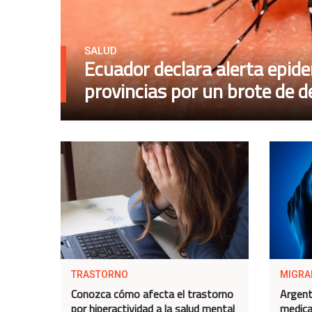
SALUD
Ecuador declara alerta epide
provincias por un brote de 
TRASTORNO
MIGRA
Conozca cómo afecta el trastorno
Argent
por hiperactividad a la salud mental
medica