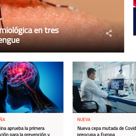
miológica en tres
dengue
ÑA
NUEVA
ina aprueba la primera
Nueva cepa mutada de Covi
ción para la prevención y
preocupa a Europa