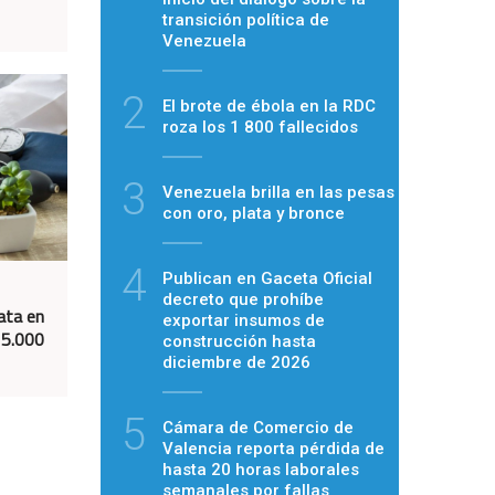
transición política de
Venezuela
2
El brote de ébola en la RDC
roza los 1 800 fallecidos
3
Venezuela brilla en las pesas
con oro, plata y bronce
4
Publican en Gaceta Oficial
decreto que prohíbe
ata en
exportar insumos de
15.000
construcción hasta
diciembre de 2026
5
Cámara de Comercio de
Valencia reporta pérdida de
hasta 20 horas laborales
semanales por fallas