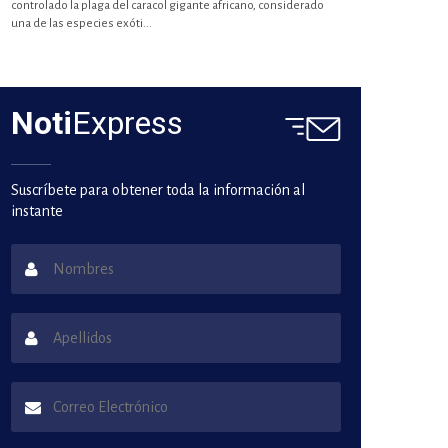
controlado la plaga del caracol gigante africano, considerado
una de las especies exóti...
Noti
Express
Suscríbete para obtener toda la información al
instante