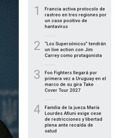
1
Francia activa protocolo de
rastreo en tres regiones por
un caso positivo de
hantavirus
2
“Los Supersónicos” tendrán
un live action con Jim
Carrey como protagonista
3
Foo Fighters llegará por
primera vez a Uruguay en el
marco de su gira Take
Cover Tour 2027
4
Familia de la jueza María
Lourdes Afiuni exige cese
de restricciones y libertad
plena ante recaída de
salud