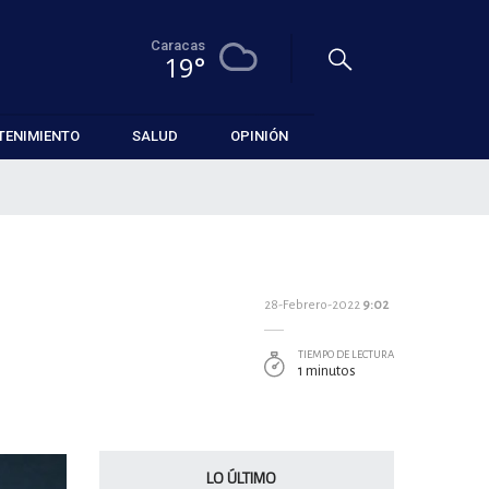
Caracas
19°
TENIMIENTO
SALUD
OPINIÓN
28-Febrero-2022
9:02
TIEMPO DE LECTURA
1 minutos
LO ÚLTIMO