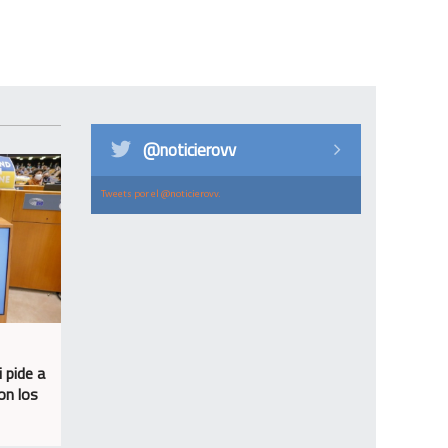
@noticierovv
Tweets por el @noticierovv.
 pide a
on los