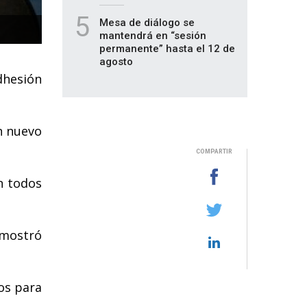
5
Mesa de diálogo se
mantendrá en “sesión
permanente” hasta el 12 de
agosto
dhesión
n nuevo
COMPARTIR
n todos
 mostró
os para