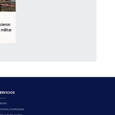
cieron
militar
ERVICIOS
ánsito
érminos y Condiciones