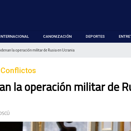
INTERNACIONAL
CANONIZACIÓN
DEPORTES
ENTRE
ndenan la operación militar de Rusia en Ucrania
 Conflictos
n la operación militar de R
OSCÚ