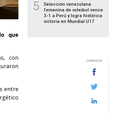
5
Selección venezolana
femenina de voleibol vence
3-1 a Perú y logra histórica
victoria en Mundial U17
do que
as, con
COMPARTIR
guraron
s entre
rgético