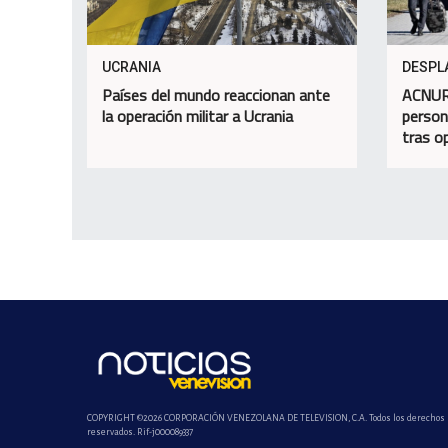
UCRANIA
DESPL
Países del mundo reaccionan ante
ACNUR 
la operación militar a Ucrania
person
tras op
COPYRIGHT ©2026 CORPORACIÓN VENEZOLANA DE TELEVISION, C.A. Todos los derechos
reservados. Rif-j000089337