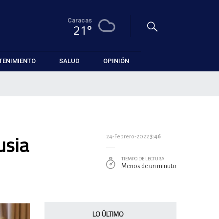
Caracas
21°
TENIMIENTO
SALUD
OPINIÓN
usia
24-Febrero-2022
3:46
TIEMPO DE LECTURA
Menos de un minuto
LO ÚLTIMO