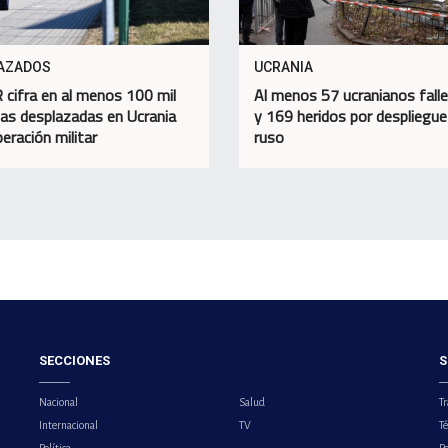
AZADOS
UCRANIA
cifra en al menos 100 mil
Al menos 57 ucranianos falle
as desplazadas en Ucrania
y 169 heridos por despliegue 
eración militar
ruso
SECCIONES
S
Nacional
Salud
Tr
Internacional
TV
T