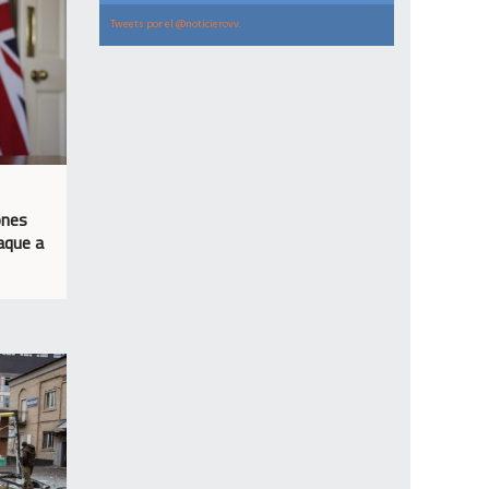
Tweets por el @noticierovv.
ones
aque a