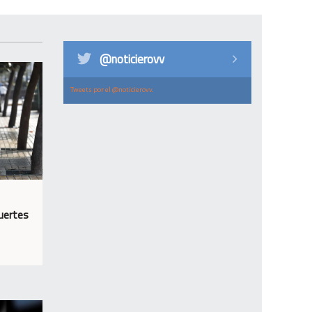
@noticierovv
Tweets por el @noticierovv.
uertes