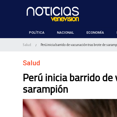
POLÍTICA
NACIONAL
ECONOMÍA
Salud
Perú inicia barrido de vacunación tras brote de saram
/
Salud
Perú inicia barrido de
sarampión