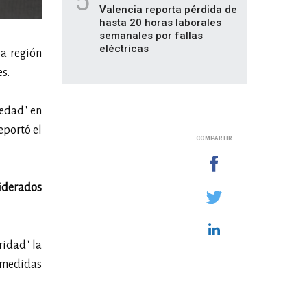
5
Valencia reporta pérdida de
hasta 20 horas laborales
semanales por fallas
eléctricas
la región
es.
 edad" en
eportó el
COMPARTIR
iderados
ridad" la
n medidas