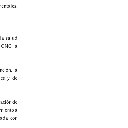
entales,
la salud
, ONG, la
nción, la
les y de
zación de
amiento a
zada con