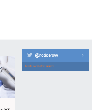
@noticierovv
Tweets por el @noticierovv.
as PCR