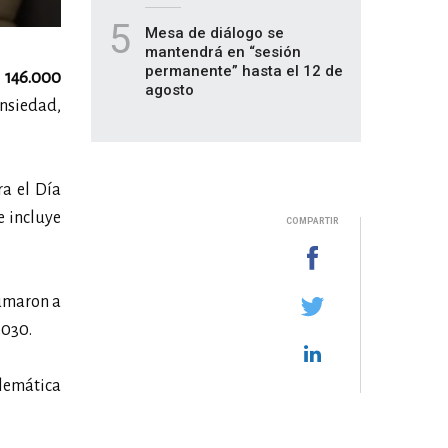
5
Mesa de diálogo se
mantendrá en “sesión
permanente” hasta el 12 de
e
146.000
agosto
nsiedad,
ra el Día
e incluye
COMPARTIR
sumaron a
2030.
blemática