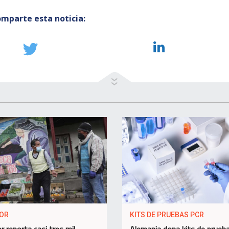
mparte esta noticia:
OR
KITS DE PRUEBAS PCR
r reporta casi tres mil
Alemania dona kits de prueb