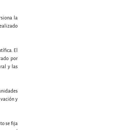
siona la
realizado
ífica. El
erado por
ral y las
tunidades
ivación y
o se fija