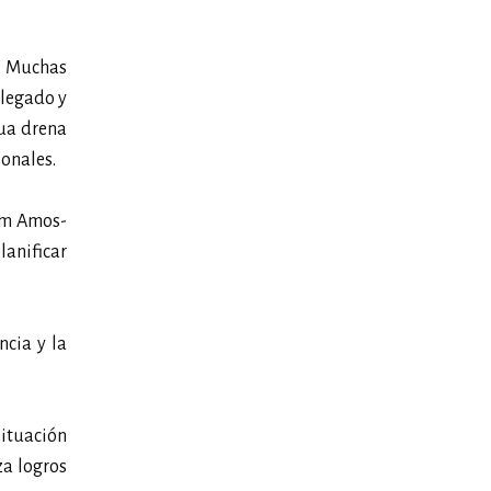
o. Muchas
elegado y
nua drena
sonales.
dam Amos-
lanificar
ncia y la
ituación
za logros