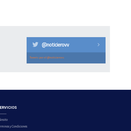
@noticierovv
Tweets por el @noticierovv.
ERVICIOS
ánsito
érminos y Condiciones