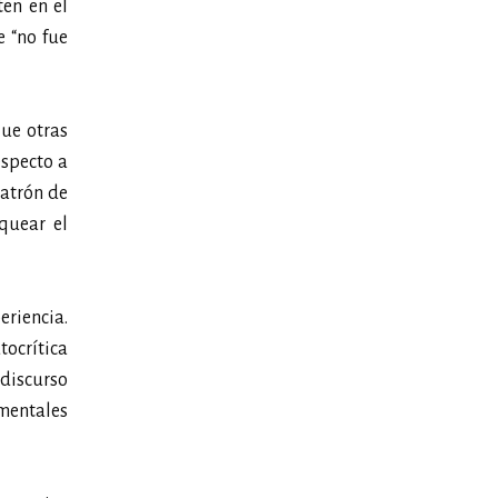
ten en el
e “no fue
ue otras
especto a
patrón de
oquear el
eriencia.
tocrítica
 discurso
 mentales