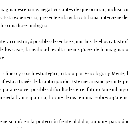
aginar escenarios negativos antes de que ocurran, incluso c
 Esta experiencia, presente en la vida cotidiana, interviene d
do o una frase ambigua.
nte ya construyó posibles desenlaces, muchos de ellos catastróf
e los casos, la realidad resulta menos grave de lo imaginado
ce.
línico y coach estratégico, citado por Psicología y Mente, 
iesta a través de la anticipación. Este mecanismo permite p
 para resolver posibles dificultades en el futuro. Sin embarg
 ansiedad anticipatoria, lo que deriva en una sobrecarga em
e su raíz en la protección frente al dolor, aunque, paradój