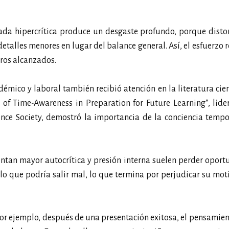
da hipercrítica produce un desgaste profundo, porque distor
etalles menores en lugar del balance general. Así, el esfuerzo 
gros alcanzados.
émico y laboral también recibió atención en la literatura cient
 of Time-Awareness in Preparation for Future Learning”, lid
nce Society, demostró la importancia de la conciencia tempo
ntan mayor autocrítica y presión interna suelen perder opor
lo que podría salir mal, lo que termina por perjudicar su mot
or ejemplo, después de una presentación exitosa, el pensamient