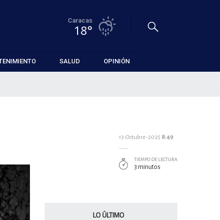
Caracas
18°
TENIMIENTO
SALUD
OPINIÓN
13-Octubre-2025
8:49
TIEMPO DE LECTURA
3 minutos
LO ÚLTIMO