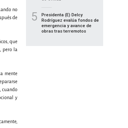
uando no
5
Presidenta (E) Delcy
espués de
Rodríguez evalúa fondos de
emergencia y avance de
obras tras terremotos
icos, que
, pero la
la mente
repararse
o, cuando
ocional y
icamente,