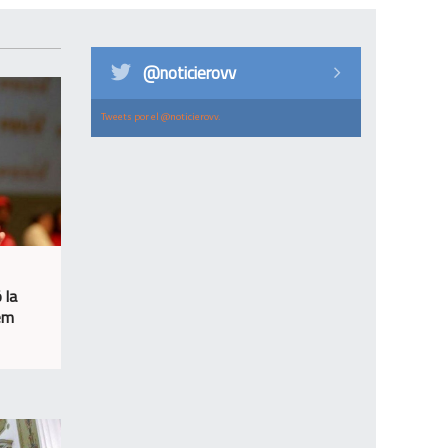
@noticierovv
Tweets por el @noticierovv.
 la
sem