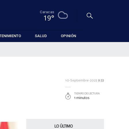
Caracas
19°
TENIMIENTO
SALUD
OPINIÓN
10-Septiembre-2025
9:53
TIEMPO DE LECTURA
1 minutos
LO ÚLTIMO