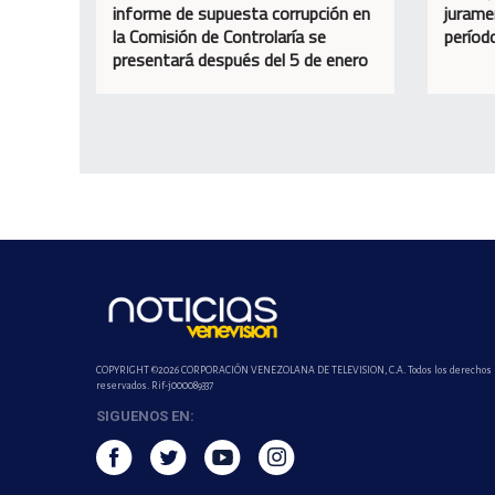
informe de supuesta corrupción en
jurame
la Comisión de Controlaría se
perío
presentará después del 5 de enero
COPYRIGHT ©2026 CORPORACIÓN VENEZOLANA DE TELEVISION, C.A. Todos los derechos
reservados. Rif-j000089337
SIGUENOS EN: