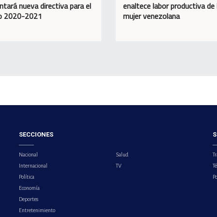
ntará nueva directiva para el
enaltece labor productiva de 
do 2020-2021
mujer venezolana
SECCIONES
S
Nacional
Salud
Tr
Internacional
TV
T
Política
Po
Economía
Deportes
Entretenimiento