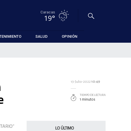
Caracas
19°
TENIMIENTO
SALUD
OPINIÓN
n
13-Julio-2022
10:49
e
TIEMPO DE LECTURA
1 minutos
TARIO”
LO ÚLTIMO