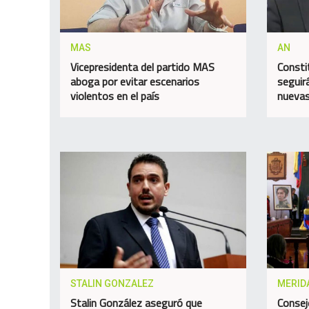
MAS
AN
Vicepresidenta del partido MAS
Consti
aboga por evitar escenarios
seguir
violentos en el país
nuevas
STALIN GONZALEZ
MERID
Stalin González aseguró que
Consej