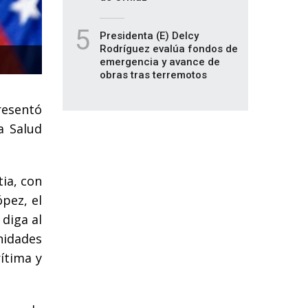
5
Presidenta (E) Delcy
Rodríguez evalúa fondos de
emergencia y avance de
obras tras terremotos
resentó
a Salud
tia, con
pez, el
 diga al
nidades
rítima y