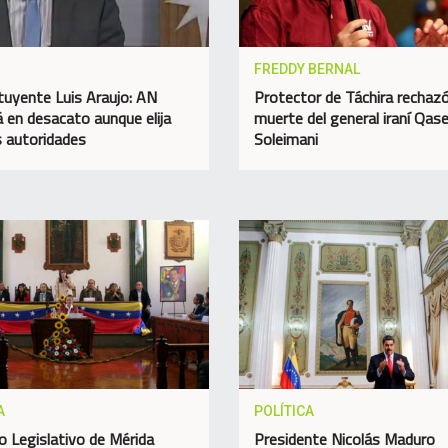
FREDDY BERNAL
tuyente Luis Araujo: AN
Protector de Táchira rechazó
á en desacato aunque elija
muerte del general iraní Qa
 autoridades
Soleimani
A
POLÍTICA
o Legislativo de Mérida
Presidente Nicolás Maduro