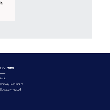
la
ERVICIOS
ánsito
érminos y Condiciones
lítica de Privacidad