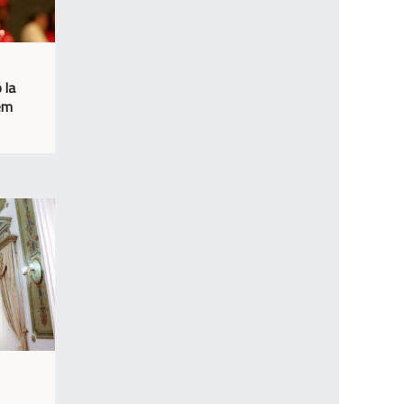
 la
sem