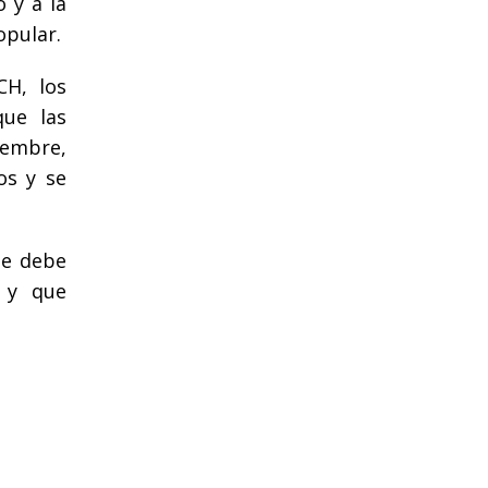
o y a la
opular.
CH, los
que las
iembre,
os y se
te debe
, y que