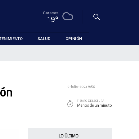
Caracas
19°
TENIMIENTO
SALUD
OPINIÓN
ión
9-Julio-2021
9:50
TIEMPO DE LECTURA
Menos de un minuto
LO ÚLTIMO