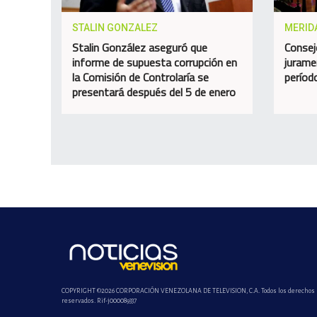
STALIN GONZALEZ
MERID
Stalin González aseguró que
Consej
informe de supuesta corrupción en
jurame
la Comisión de Controlaría se
perío
presentará después del 5 de enero
COPYRIGHT ©2026 CORPORACIÓN VENEZOLANA DE TELEVISION, C.A. Todos los derechos
reservados. Rif-j000089337