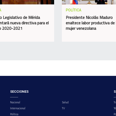
A
POLÍTICA
o Legislativo de Mérida
Presidente Nicolás Maduro
ntará nueva directiva para el
enaltece labor productiva de 
do 2020-2021
mujer venezolana
SECCIONES
S
Nacional
Salud
Tr
Internacional
TV
T
Política
Po