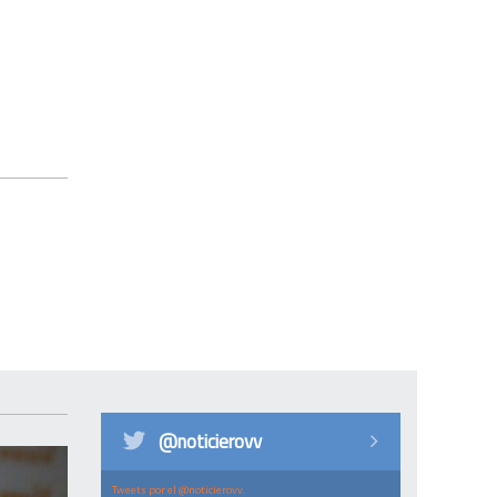
@noticierovv
Tweets por el @noticierovv.