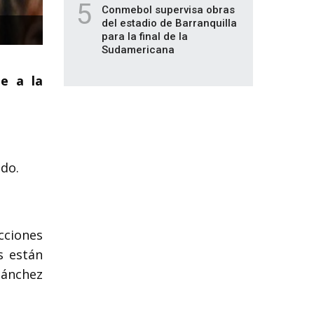
5
Conmebol supervisa obras
del estadio de Barranquilla
para la final de la
Sudamericana
te a la
ado.
cciones
s están
Sánchez