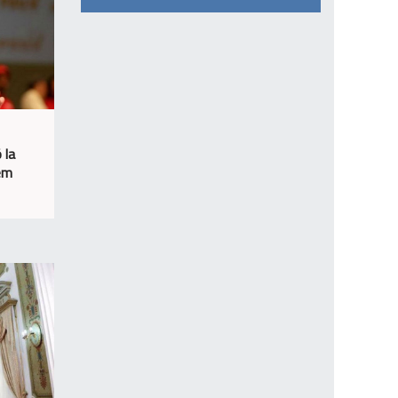
 la
sem