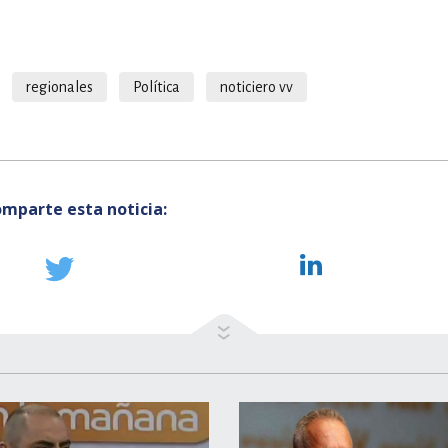
regionales
Política
noticiero vv
mparte esta noticia: