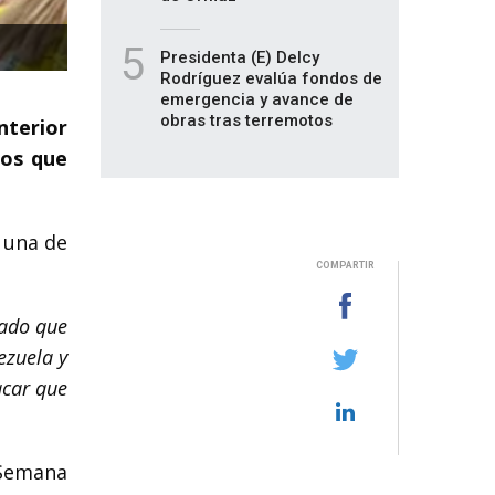
5
Presidenta (E) Delcy
Rodríguez evalúa fondos de
emergencia y avance de
obras tras terremotos
nterior
hos que
 una de
COMPARTIR
tado que
ezuela y
acar que
 Semana