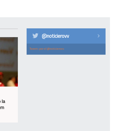
@noticierovv
Tweets por el @noticierovv.
 la
sem