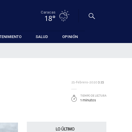
Caracas
18°
TENIMIENTO
SALUD
OPINIÓN
25-Febrero-2020
3:25
TIEMPO DE LECTURA
1 minutos
LO ÚLTIMO