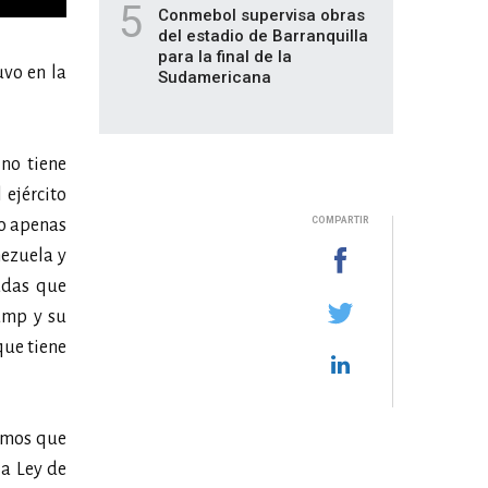
5
Conmebol supervisa obras
del estadio de Barranquilla
para la final de la
uvo en la
Sudamericana
 no tiene
 ejército
COMPARTIR
do apenas
nezuela y
adas que
ump y su
que tiene
emos que
la Ley de