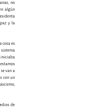
canas, no
nen algún
residenta
paz y la
a cosa es
l sistema
 iniciaba
a estamos
 se van a
os con un
fascismo,
medios de