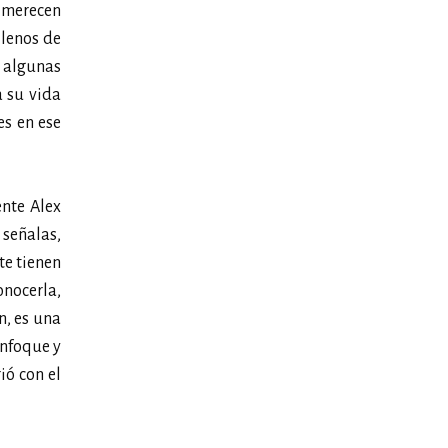
e merecen
llenos de
 algunas
a su vida
es en ese
ente Alex
 señalas,
te tienen
nocerla,
n, es una
enfoque y
ió con el