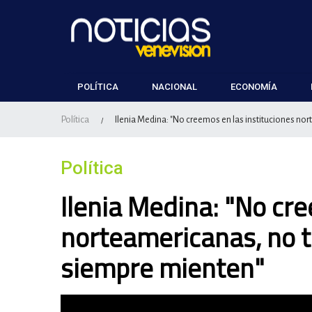
POLÍTICA
NACIONAL
ECONOMÍA
Política
Ilenia Medina: "No creemos en las instituciones no
/
Política
Ilenia Medina: "No cre
norteamericanas, no t
siempre mienten"