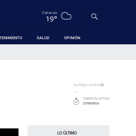
Caracas
19°
TENIMIENTO
SALUD
OPINIÓN
24-Mayo-2026
1:45
TIEMPO DE LECTURA
3 minutos
LO ÚLTIMO