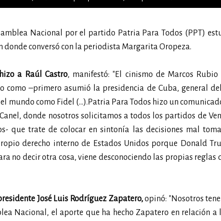
samblea Nacional por el partido Patria Para Todos (PPT) est
n donde conversó con la periodista Margarita Oropeza.
hizo a Raúl Castro
, manifestó: "El cinismo de Marcos Rubio
do como –primero asumió la presidencia de Cuba, general del
 el mundo como Fidel (…).Patria Para Todos hizo un comunica
-Canel, donde nosotros solicitamos a todos los partidos de Ve
- que trate de colocar en sintonía las decisiones mal tom
l propio derecho interno de Estados Unidos porque Donald Tr
ara no decir otra cosa, viene desconociendo las propias reglas 
presidente José Luis Rodríguez Zapatero,
opinó: "Nosotros ten
lea Nacional, el aporte que ha hecho Zapatero en relación a 