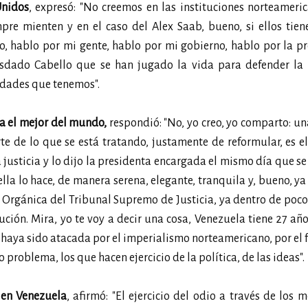
nidos
, expresó: "No creemos en las instituciones norteameri
pre mienten y en el caso del Alex Saab, bueno, si ellos tie
, hablo por mi gente, hablo por mi gobierno, hablo por la p
osdado Cabello que se han jugado la vida para defender la 
idades que tenemos".
ra el mejor del mundo,
respondió: "No, yo creo, yo comparto: un
rte de lo que se está tratando, justamente de reformular, es e
a justicia y lo dijo la presidenta encargada el mismo día que se
lla lo hace, de manera serena, elegante, tranquila y, bueno, y
ey Orgánica del Tribunal Supremo de Justicia, ya dentro de poco
tución. Mira, yo te voy a decir una cosa, Venezuela tiene 27 añ
haya sido atacada por el imperialismo norteamericano, por el 
o problema, los que hacen ejercicio de la política, de las ideas".
o en Venezuela
, afirmó: "El ejercicio del odio a través de los 