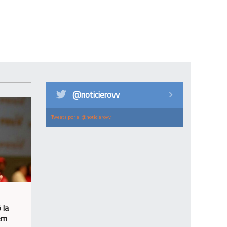
@noticierovv
Tweets por el @noticierovv.
 la
sem