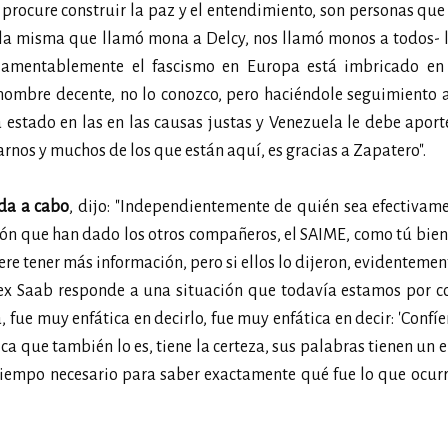
procure construir la paz y el entendimiento, son personas qu
 –la misma que llamó mona a Delcy, nos llamó monos a todos- 
 lamentablemente el fascismo en Europa está imbricado en
hombre decente, no lo conozco, pero haciéndole seguimiento 
 estado en las en las causas justas y Venezuela le debe aport
arnos y muchos de los que están aquí, es gracias a Zapatero".
ada a cabo
, dijo: "Independientemente de quién sea efectivam
ción que han dado los otros compañeros, el SAIME, como tú bien
 tener más información, pero si ellos lo dijeron, evidentemen
ex Saab responde a una situación que todavía estamos por co
 fue muy enfática en decirlo, fue muy enfática en decir: 'Confíe
ca que también lo es, tiene la certeza, sus palabras tienen un 
tiempo necesario para saber exactamente qué fue lo que ocurr