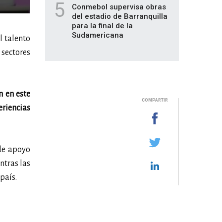
5
Conmebol supervisa obras
del estadio de Barranquilla
para la final de la
Sudamericana
l talento
 sectores
n en este
COMPARTIR
eriencias
 de apoyo
ntras las
país.