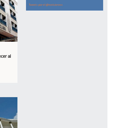
Tweets por el @noticierovv.
cer al