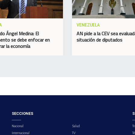
A
VENEZUELA
do Ángel Medina: El
AN pide a la CEV sea evaluad
ento se debe enfocar en
situación de diputados
rar la economía
SECCIONES
S
Nacional
Salud
Tr
Internacional
TV
T