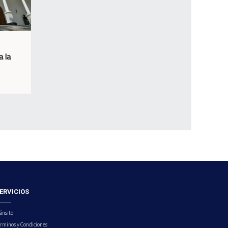
a la
ERVICIOS
ánsito
érminos y Condiciones