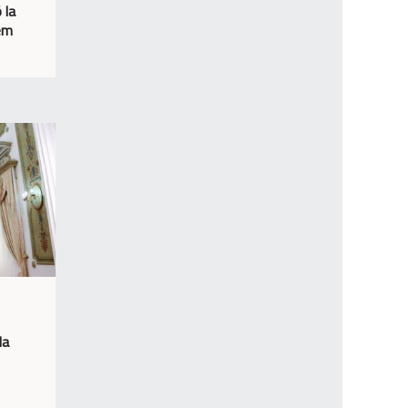
 la
sem
la