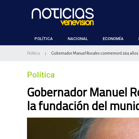
POLÍTICA
NACIONAL
ECONOMÍA
Política
Gobernador Manuel Rosales conmemoró 264 años d
/
Política
Gobernador Manuel R
la fundación del muni