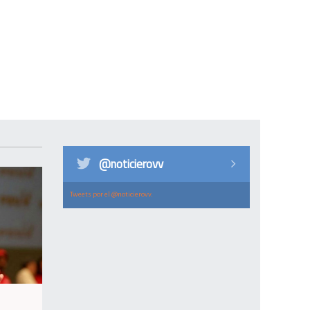
@noticierovv
Tweets por el @noticierovv.