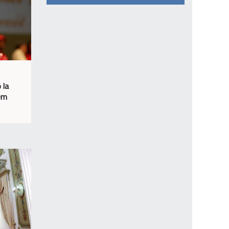
 la
sem