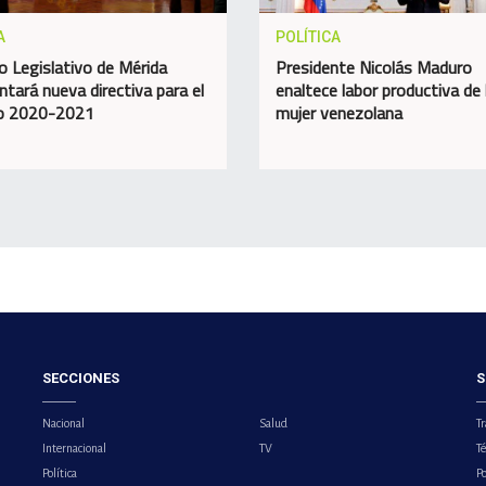
A
POLÍTICA
o Legislativo de Mérida
Presidente Nicolás Maduro
ntará nueva directiva para el
enaltece labor productiva de 
do 2020-2021
mujer venezolana
SECCIONES
S
Nacional
Salud
Tr
Internacional
TV
T
Política
Po