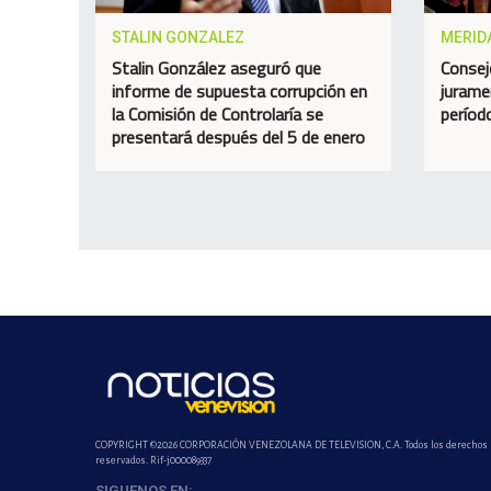
STALIN GONZALEZ
MERID
Stalin González aseguró que
Consej
informe de supuesta corrupción en
jurame
la Comisión de Controlaría se
perío
presentará después del 5 de enero
COPYRIGHT ©2026 CORPORACIÓN VENEZOLANA DE TELEVISION, C.A. Todos los derechos
reservados. Rif-j000089337
SIGUENOS EN: