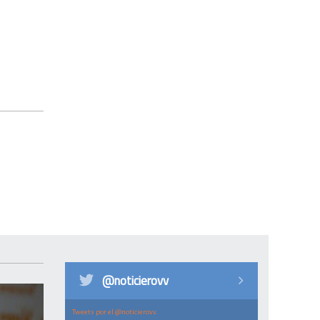
@noticierovv
Tweets por el @noticierovv.