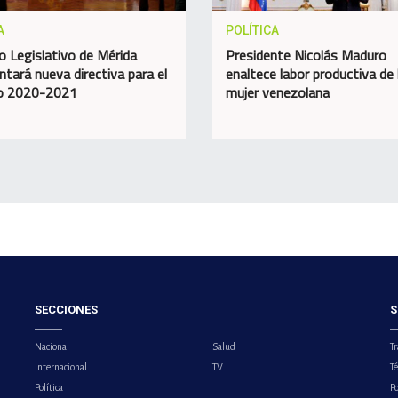
A
POLÍTICA
o Legislativo de Mérida
Presidente Nicolás Maduro
ntará nueva directiva para el
enaltece labor productiva de 
do 2020-2021
mujer venezolana
SECCIONES
S
Nacional
Salud
Tr
Internacional
TV
T
Política
Po