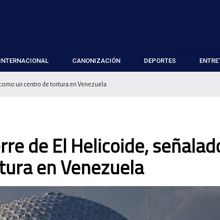
INTERNACIONAL
CANONIZACIÓN
DEPORTES
ENTRE
o como un centro de tortura en Venezuela
rre de El Helicoide, señalad
rtura en Venezuela