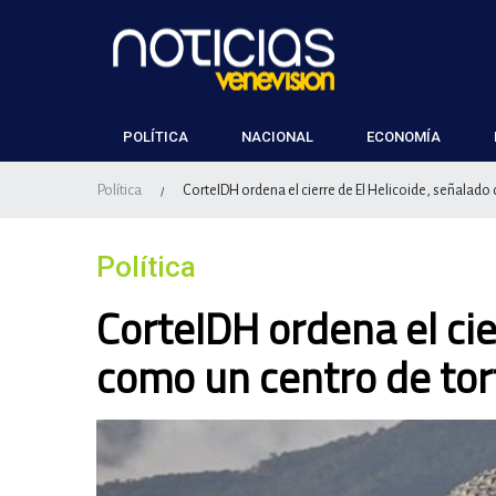
POLÍTICA
NACIONAL
ECONOMÍA
Política
CorteIDH ordena el cierre de El Helicoide, señalad
/
Política
CorteIDH ordena el cie
como un centro de to