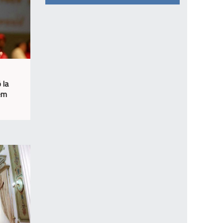
 la
sem