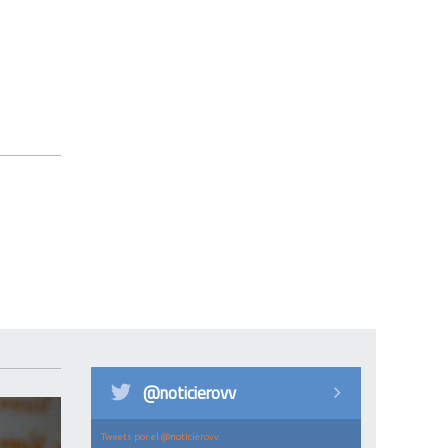
@noticierovv
Tweets por el @noticierovv.