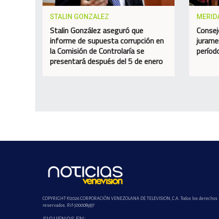
STALIN GONZALEZ
MERID
Stalin González aseguró que
Consej
informe de supuesta corrupción en
jurame
la Comisión de Controlaría se
perío
presentará después del 5 de enero
COPYRIGHT ©2026 CORPORACIÓN VENEZOLANA DE TELEVISION, C.A. Todos los derechos
reservados. Rif-j000089337
SIGUENOS EN: