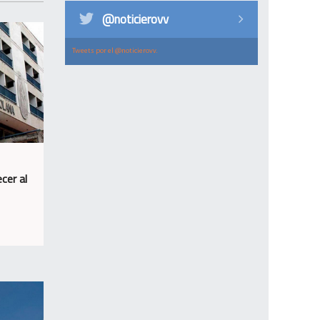
@noticierovv
Tweets por el @noticierovv.
cer al