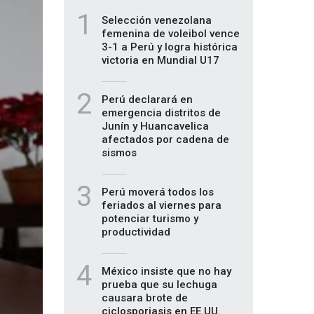
1
Selección venezolana
femenina de voleibol vence
3-1 a Perú y logra histórica
victoria en Mundial U17
2
Perú declarará en
emergencia distritos de
Junín y Huancavelica
afectados por cadena de
sismos
3
Perú moverá todos los
feriados al viernes para
potenciar turismo y
productividad
4
México insiste que no hay
prueba que su lechuga
causara brote de
ciclosporiasis en EE.UU.