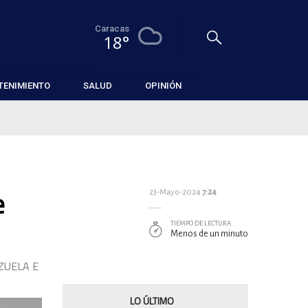
Caracas
18°
TENIMIENTO
SALUD
OPINIÓN
e
23-Mayo-2024
7:24
TIEMPO DE LECTURA
Menos de un minuto
ZUELA E
LO ÚLTIMO