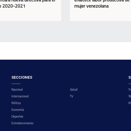
do 2020-2021
mujer venezolana
SECCIONES
S
Nacional
Salud
Tr
Internacional
TV
T
Política
Po
Economía
Deportes
Entretenimiento