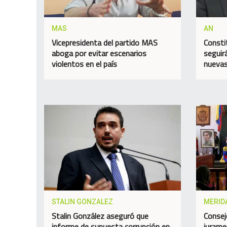
MAS
AN
Vicepresidenta del partido MAS
Consti
aboga por evitar escenarios
seguir
violentos en el país
nuevas
STALIN GONZALEZ
MERID
Stalin González aseguró que
Consej
informe de supuesta corrupción en
jurame