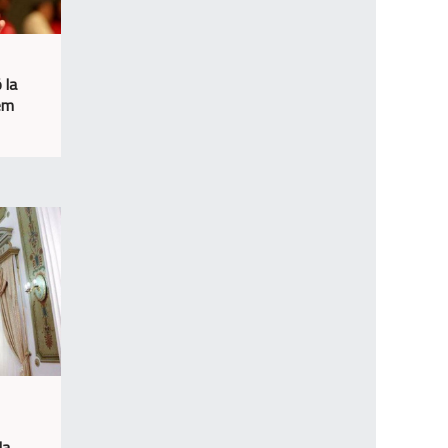
 la
sem
la