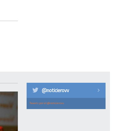
@noticierovv
Tweets por el @noticierovv.