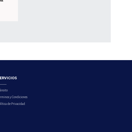
ERVICIOS
ánsito
érminos y Condiciones
lítica de Privacidad