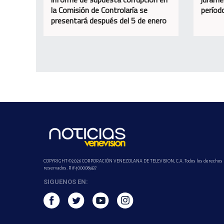
la Comisión de Controlaría se
perío
presentará después del 5 de enero
COPYRIGHT ©2026 CORPORACIÓN VENEZOLANA DE TELEVISION, C.A. Todos los derechos
reservados. Rif-j000089337
SIGUENOS EN: