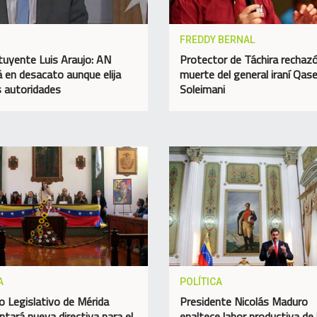
FREDDY BERNAL
tuyente Luis Araujo: AN
Protector de Táchira rechazó
á en desacato aunque elija
muerte del general iraní Qa
 autoridades
Soleimani
A
POLÍTICA
o Legislativo de Mérida
Presidente Nicolás Maduro
ntará nueva directiva para el
enaltece labor productiva de 