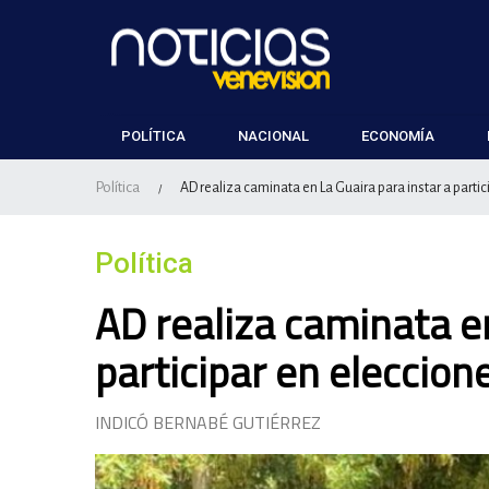
POLÍTICA
NACIONAL
ECONOMÍA
Política
AD realiza caminata en La Guaira para instar a parti
/
Política
AD realiza caminata en
participar en eleccio
INDICÓ BERNABÉ GUTIÉRREZ