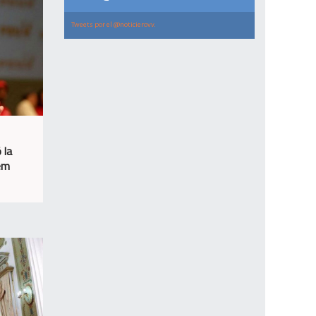
Tweets por el @noticierovv.
 la
sem