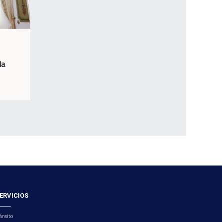
la
ERVICIOS
ánsito