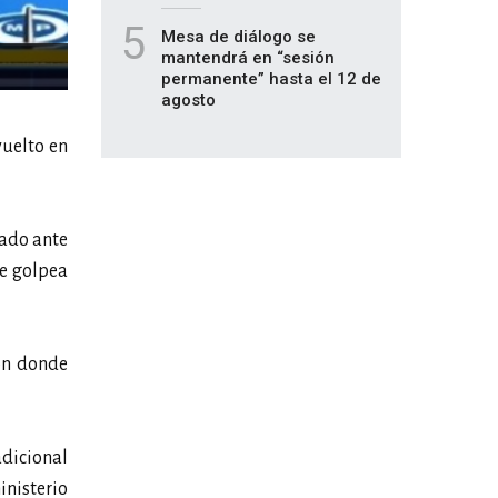
5
Mesa de diálogo se
mantendrá en “sesión
permanente” hasta el 12 de
agosto
uelto en
tado ante
se golpea
ón donde
adicional
inisterio