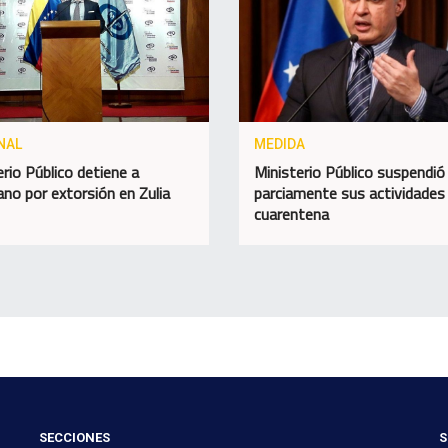
NAL
MEDIDA
erio Público detiene a
Ministerio Público suspendió
ano por extorsión en Zulia
parciamente sus actividades
cuarentena
SECCIONES
S