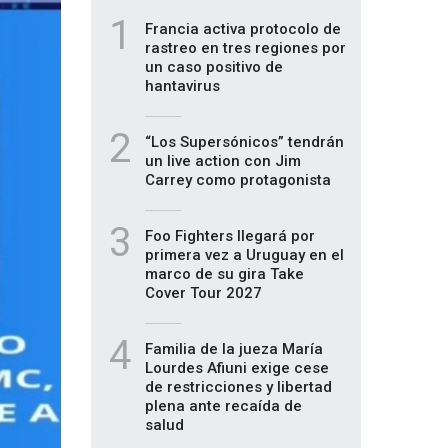
1
Francia activa protocolo de
rastreo en tres regiones por
un caso positivo de
hantavirus
2
“Los Supersónicos” tendrán
un live action con Jim
Carrey como protagonista
3
Foo Fighters llegará por
primera vez a Uruguay en el
marco de su gira Take
Cover Tour 2027
4
Familia de la jueza María
Lourdes Afiuni exige cese
de restricciones y libertad
plena ante recaída de
salud