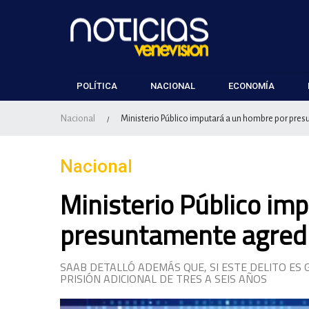
POLÍTICA
NACIONAL
ECONOMÍA
Nacional
Ministerio Público imputará a un hombre por presu
/
Nacional
Ministerio Público im
presuntamente agredir
SAAB DETALLÓ ADEMÁS QUE, SI ESTE DELITO ES
PRISIÓN ADICIONAL DE TRES A SEIS AÑOS