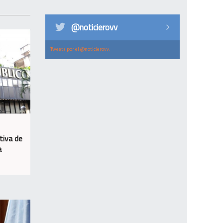
@noticierovv
Tweets por el @noticierovv.
tiva de
a