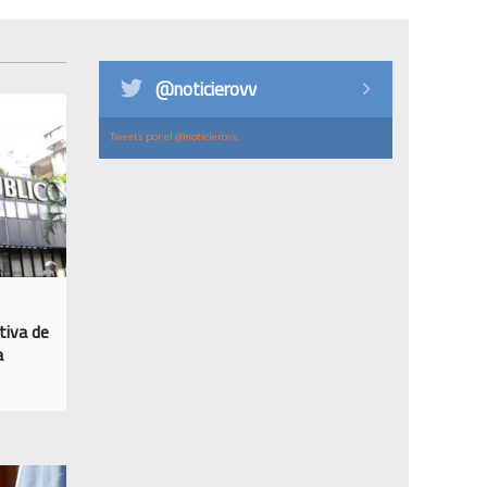
@noticierovv
Tweets por el @noticierovv.
tiva de
a