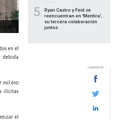
5
Ryan Castro y Feid se
reencuentran en 'Mentira',
su tercera colaboración
juntos
os en el
a debida
COMPARTIR
7 mil 610
 ilícitas
tizar el