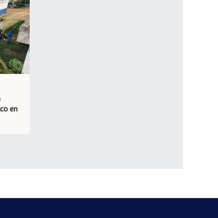
n
aco en