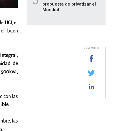
5
propuesta de privatizar el
Mundial
 de
UCI
, el
 el buen
COMPARTIR
Integral,
unidad de
 500kva,
o con las
ible.
mbre, las
s.