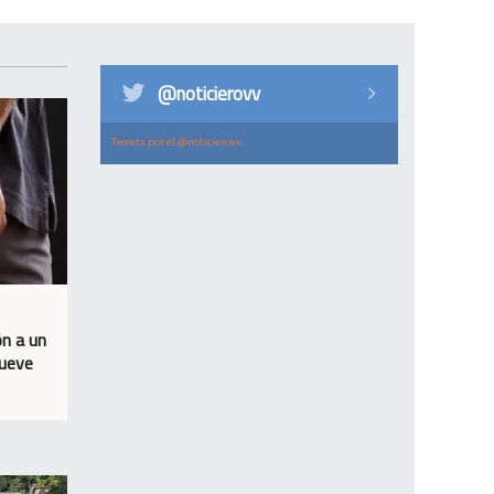
@noticierovv
Tweets por el @noticierovv.
ón a un
nueve