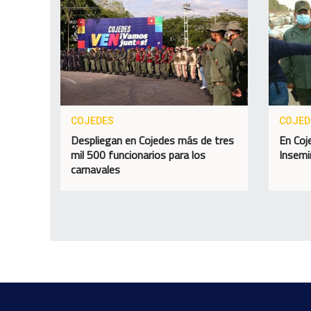
COJEDES
COJED
Despliegan en Cojedes más de tres
En Coje
mil 500 funcionarios para los
Insemi
carnavales