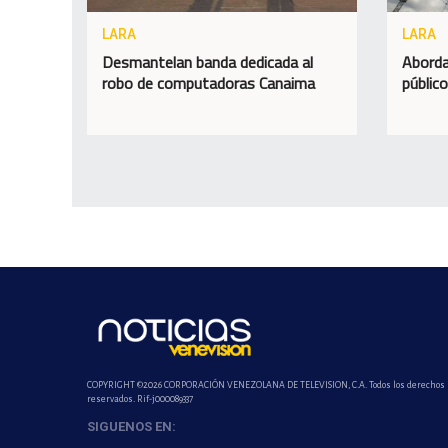
LARA
LARA
Desmantelan banda dedicada al
Aborda
robo de computadoras Canaima
públic
COPYRIGHT ©2026 CORPORACIÓN VENEZOLANA DE TELEVISION, C.A. Todos los derechos
reservados. Rif-j000089337
SIGUENOS EN: