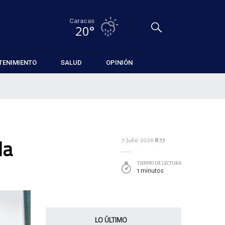
Caracas
20°
TENIMIENTO
SALUD
OPINIÓN
da
7-Julio-2026
8:17
TIEMPO DE LECTURA
1 minutos
LO ÚLTIMO