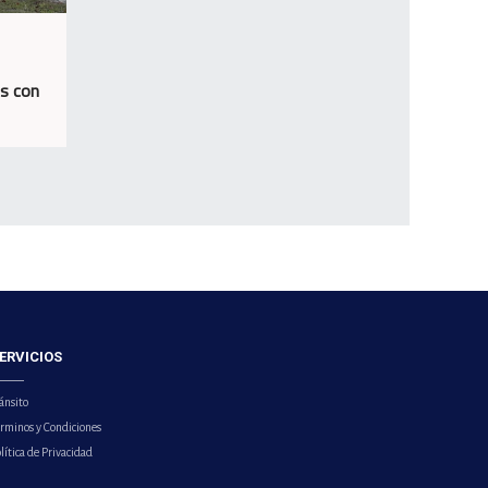
os con
ERVICIOS
ánsito
érminos y Condiciones
lítica de Privacidad