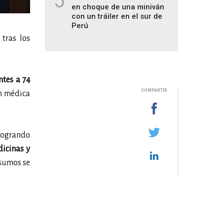
5
en choque de una miniván
con un tráiler en el sur de
Perú
tras los
ntes a 74
COMPARTIR
ón médica
 logrando
icinas y
nsumos se