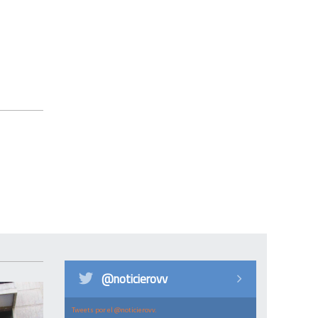
@noticierovv
Tweets por el @noticierovv.