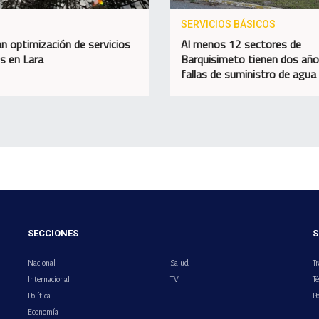
SERVICIOS BÁSICOS
n optimización de servicios
Al menos 12 sectores de
os en Lara
Barquisimeto tienen dos añ
fallas de suministro de agua
SECCIONES
S
Nacional
Salud
Tr
Internacional
TV
T
Política
Po
Economía