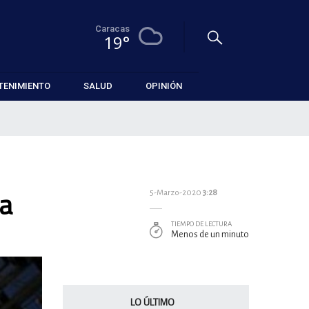
Caracas
19°
TENIMIENTO
SALUD
OPINIÓN
ra
5-Marzo-2020
3:28
TIEMPO DE LECTURA
Menos de un minuto
LO ÚLTIMO