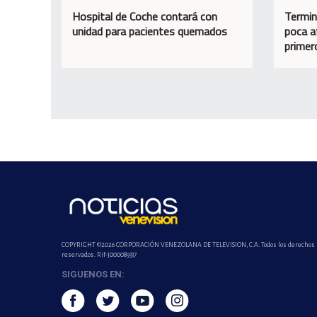
Hospital de Coche contará con
Termin
unidad para pacientes quemados
poca a
primer
COPYRIGHT ©2026 CORPORACIÓN VENEZOLANA DE TELEVISION, C.A. Todos los derechos
reservados. Rif-j000089337
SIGUENOS EN: