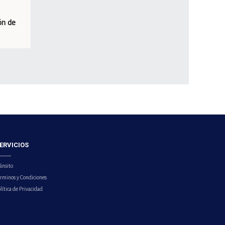
ón de
ERVICIOS
ánsito
érminos y Condiciones
lítica de Privacidad