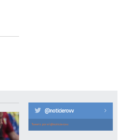
@noticierovv
Tweets por el @noticierovv.