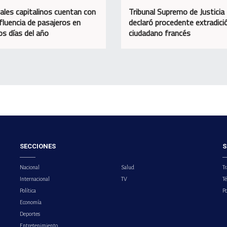
ales capitalinos cuentan con
Tribunal Supremo de Justicia
fluencia de pasajeros en
declaró procedente extradici
os días del año
ciudadano francés
SECCIONES
S
Nacional
Salud
Tr
Internacional
TV
T
Política
Po
Economía
Deportes
Entretenimiento