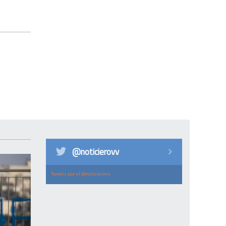
@noticierovv
Tweets por el @noticierovv.