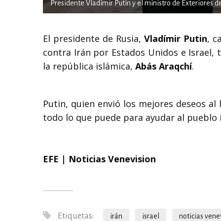
Presidente Vladímir Putin y el ministro de Exteriores de
El presidente de Rusia,
Vladímir Putin
, c
contra Irán por Estados Unidos e Israel, 
la república islámica,
Abás Araqchí
.
Putin, quien envió los mejores deseos al 
todo lo que puede para ayudar al pueblo i
EFE | Noticias Venevision
Etiquetas:
irán
israel
noticias vene