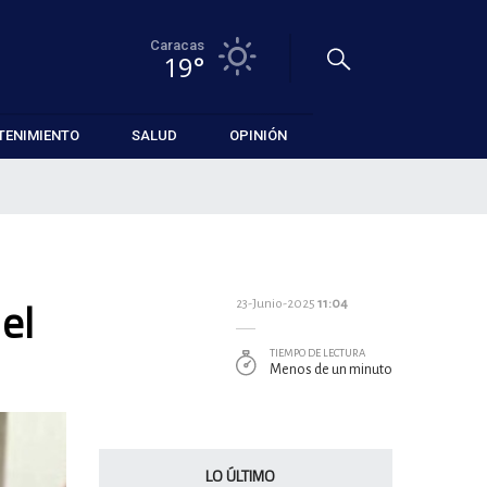
Caracas
19°
TENIMIENTO
SALUD
OPINIÓN
el
23-Junio-2025
11:04
TIEMPO DE LECTURA
Menos de un minuto
LO ÚLTIMO