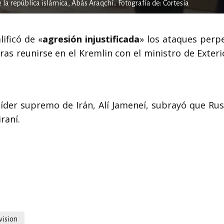
 la república islámica, Abás Araqchí.. Fotografía de: Cortesía
alificó de «
agresión injustificada
» los ataques perp
tras reunirse en el Kremlin con el ministro de Exter
líder supremo de Irán, Alí Jameneí, subrayó que Rus
raní.
vision