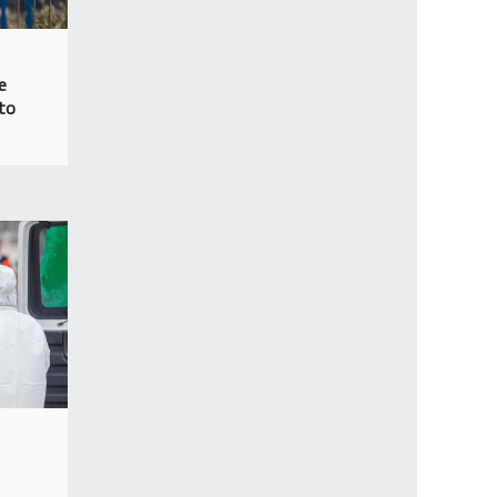
e
nto