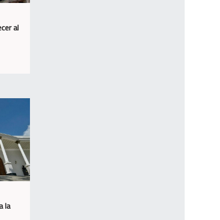
cer al
a la