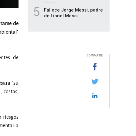
5
Fallece Jorge Messi, padre
de Lionel Messi
errame de
mbiental"
COMPARTIR
entes de
sara "su
 costas,
 riesgos
imentaria