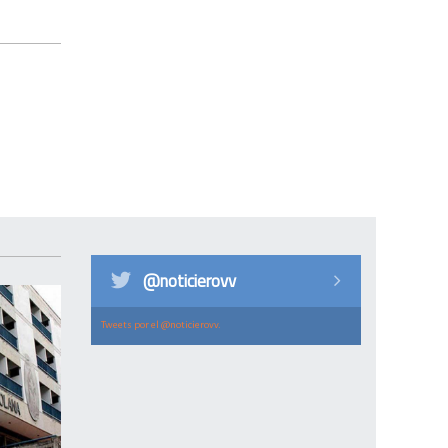
@noticierovv
Tweets por el @noticierovv.