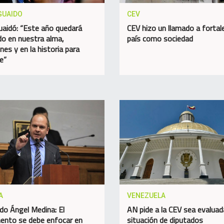
GUAIDO
CEV
uaidó: “Este año quedará
CEV hizo un llamado a fortale
o en nuestra alma,
país como sociedad
nes y en la historia para
e”
A
VENEZUELA
do Ángel Medina: El
AN pide a la CEV sea evaluad
ento se debe enfocar en
situación de diputados