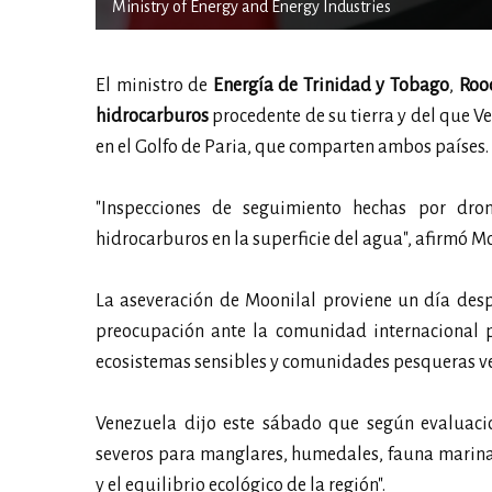
Ministry of Energy and Energy Industries
El ministro de
Energía de Trinidad y Tobago
,
Roo
hidrocarburos
procedente de su tierra y del que V
en el Golfo de Paria, que comparten ambos países.
"Inspecciones de seguimiento hechas por dro
hidrocarburos en la superficie del agua", afirmó Mo
La aseveración de Moonilal proviene un día des
preocupación ante la comunidad internacional p
ecosistemas sensibles y comunidades pesqueras ven
Venezuela dijo este sábado que según evaluacio
severos para manglares, humedales, fauna marina 
y el equilibrio ecológico de la región".