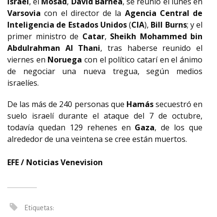
Israel
, el
Mosad
,
David
Barnea
, se reunió el lunes en
Varsovia
con el director de la
Agencia Central de
Inteligencia de Estados Unidos
(
CIA
),
Bill Burns
; y el
primer ministro de
Catar
,
Sheikh Mohammed bin
Abdulrahman Al Thani
, tras haberse reunido el
viernes en
Noruega
con el político catarí en el ánimo
de negociar una nueva tregua, según medios
israelíes.
De las más de 240 personas que
Hamás
secuestró en
suelo israelí durante el ataque del 7 de octubre,
todavía quedan 129 rehenes en
Gaza
, de los que
alrededor de una veintena se cree están muertos.
EFE / Noticias Venevision
Etiquetas: