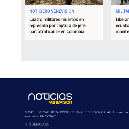
NOTICIERO VENEVISION
MILITA
Cuatro militares muertos en
Liberan
represalia por captura de jefe
ecuato
narcotraficante en Colombia
manif
COPYRIGHT ©2026 CORPORACIÓN VENEZOLANA DE TELEVISION, C.A. Todos los derechos
reservados. Rif-j000089337
SIGUENOS EN: