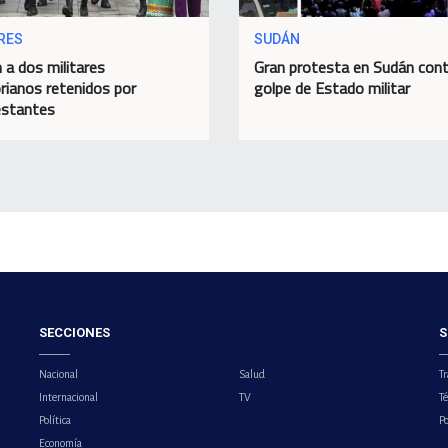
RES
SUDÁN
 a dos militares
Gran protesta en Sudán cont
rianos retenidos por
golpe de Estado militar
estantes
SECCIONES
S
Nacional
Salud
Tr
Internacional
TV
T
Política
Po
Economía