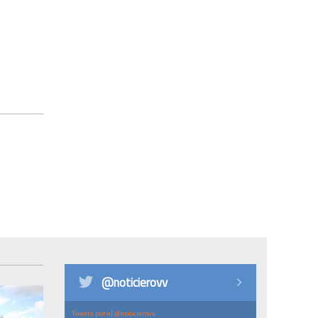
@noticierovv
Tweets por el @noticierovv.