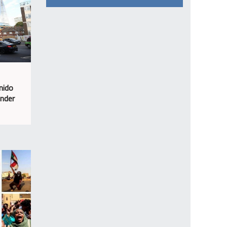
nido
ender