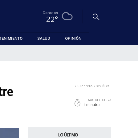
Caracas
22°
TENIMIENTO
SALUD
OPINIÓN
tre
28-Febrero-2022
8:22
TIEMPO DE LECTURA
1 minutos
LO ÚLTIMO