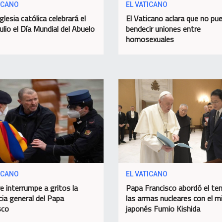
ICANO
EL VATICANO
glesia católica celebrará el
El Vaticano aclara que no pu
ulio el Día Mundial del Abuelo
bendecir uniones entre
homosexuales
ICANO
EL VATICANO
 interrumpe a gritos la
Papa Francisco abordó el te
cia general del Papa
las armas nucleares con el m
sco
japonés Fumio Kishida