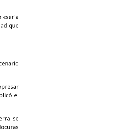
e «sería
dad que
cenario
xpresar
licó el
erra se
 locuras