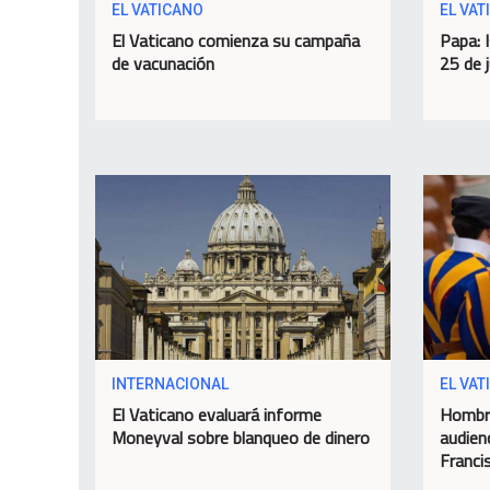
EL VATICANO
EL VAT
El Vaticano comienza su campaña
Papa: I
de vacunación
25 de j
INTERNACIONAL
EL VAT
El Vaticano evaluará informe
Hombre
Moneyval sobre blanqueo de dinero
audien
Franci