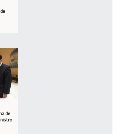
ede
ma de
inistro