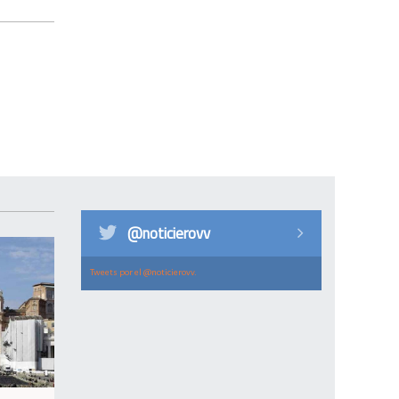
@noticierovv
Tweets por el @noticierovv.