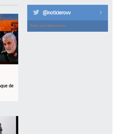
@noticierovv
Tweets por el @noticierovv.
aque de