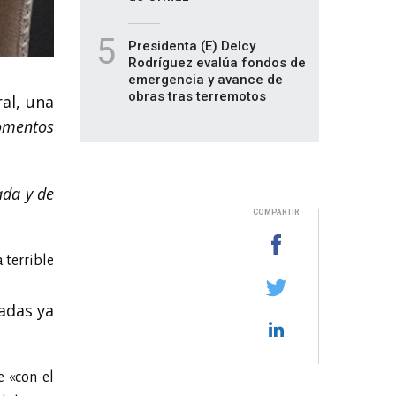
5
Presidenta (E) Delcy
Rodríguez evalúa fondos de
emergencia y avance de
obras tras terremotos
al, una
momentos
ada y de
COMPARTIR
 terrible
ladas ya
e «con el