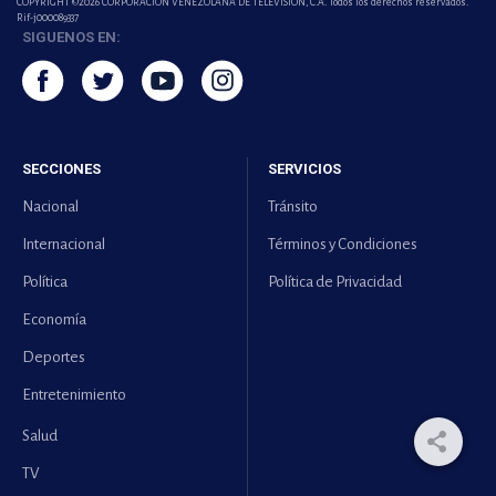
COPYRIGHT ©2026 CORPORACIÓN VENEZOLANA DE TELEVISION, C.A. Todos los derechos reservados.
Rif-j000089337
SIGUENOS EN:
SECCIONES
SERVICIOS
Nacional
Tránsito
Internacional
Términos y Condiciones
Política
Política de Privacidad
Economía
Deportes
Entretenimiento
Salud
TV