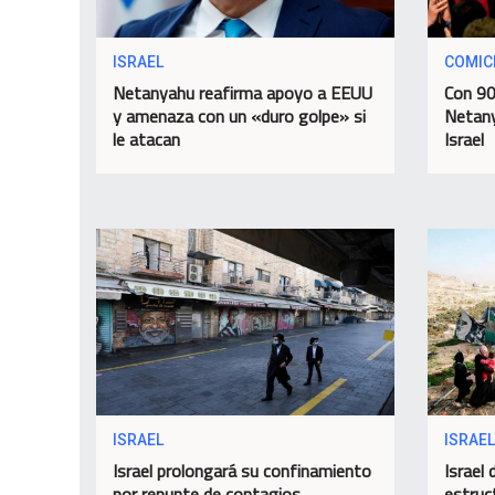
ISRAEL
COMIC
Netanyahu reafirma apoyo a EEUU
Con 90
y amenaza con un «duro golpe» si
Netany
le atacan
Israel
ISRAEL
ISRAEL
Israel prolongará su confinamiento
Israel 
por repunte de contagios
estruc