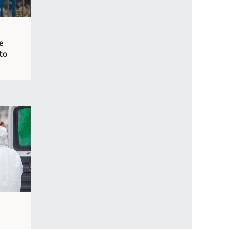
e
nto