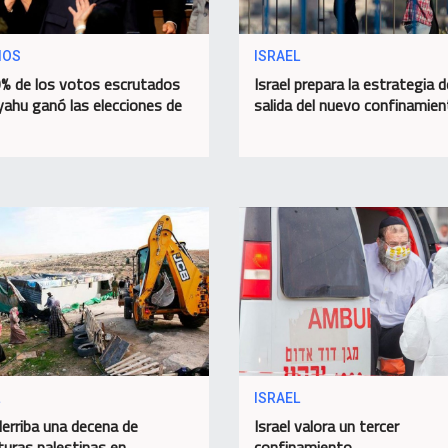
IOS
ISRAEL
% de los votos escrutados
Israel prepara la estrategia d
ahu ganó las elecciones de
salida del nuevo confinamie
ISRAEL
derriba una decena de
Israel valora un tercer
turas palestinas en
confinamiento