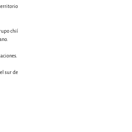
erritorio
rupo chií
ano.
saciones.
el sur de