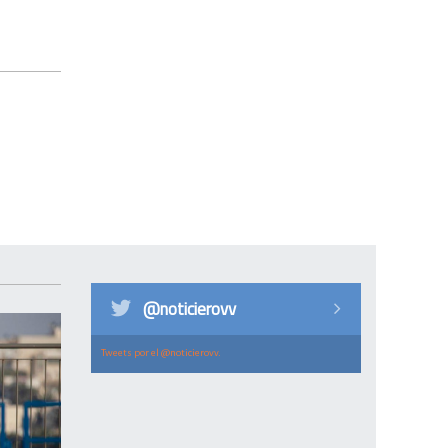
@noticierovv
Tweets por el @noticierovv.