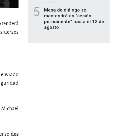
5
Mesa de diálogo se
mantendrá en “sesión
permanente” hasta el 12 de
extenderá
agosto
esfuerzos
 enviado
eguridad
 Michael
dense
dos