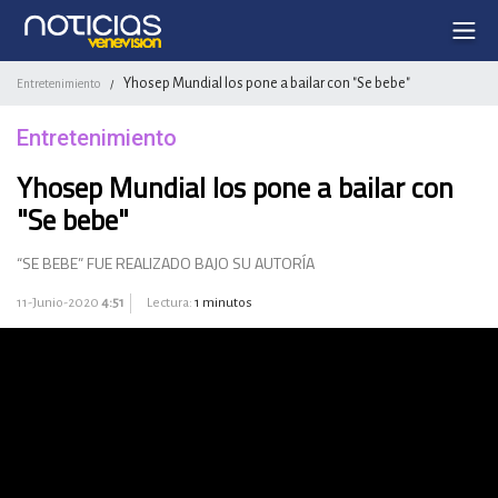
Yhosep Mundial los pone a bailar con "Se bebe"
Entretenimiento
/
Entretenimiento
Yhosep Mundial los pone a bailar con
"Se bebe"
“SE BEBE” FUE REALIZADO BAJO SU AUTORÍA
11-Junio-2020
4:51
Lectura:
1 minutos