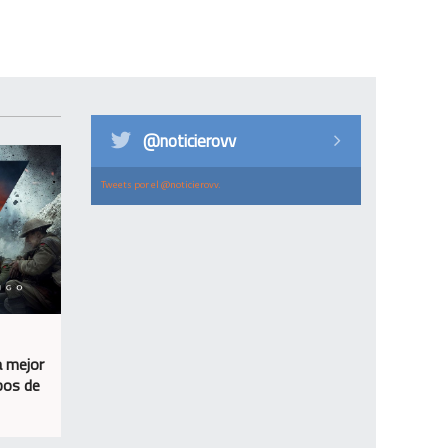
@noticierovv
Tweets por el @noticierovv.
a mejor
bos de