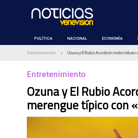
POLÍTICA
NACIONAL
ECONOMÍA
Entretenimiento
Ozuna y El Rubio Acordeón rinden tributo 
/
Entretenimiento
Ozuna y El Rubio Acord
merengue típico con 