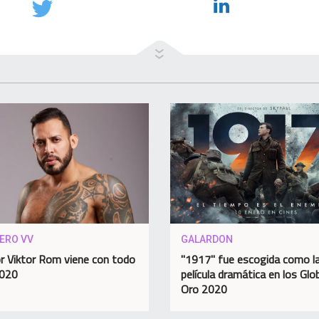
IERO VV
GALARDON
or Viktor Rom viene con todo
"1917" fue escogida como l
2020
película dramática en los Glo
Oro 2020