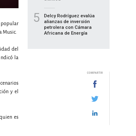
5
Delcy Rodríguez evalúa
alianzas de inversión
l popular
petrolera con Cámara
a Music.
Africana de Energía
cidad del
indicó la
COMPARTIR
scenarios
ión y el
quien es