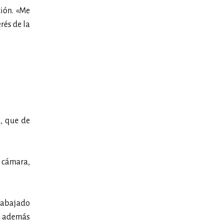
ión. «Me
rés de la
, que de
a cámara,
trabajado
’, además