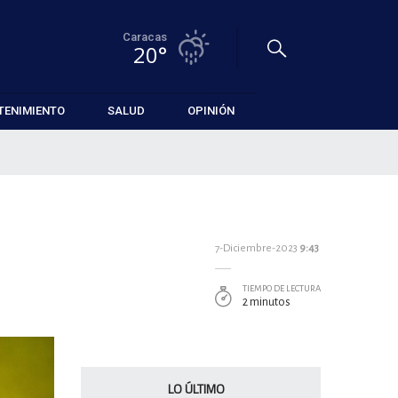
Caracas
20°
TENIMIENTO
SALUD
OPINIÓN
7-Diciembre-2023
9:43
TIEMPO DE LECTURA
2 minutos
LO ÚLTIMO