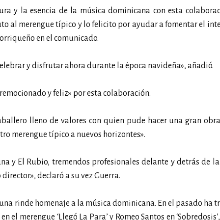
ura y la esencia de la música dominicana con esta colaborac
o al merengue típico y lo felicito por ayudar a fomentar el inte
torriqueño en el comunicado.
 celebrar y disfrutar ahora durante la época navideña», añadió.
eremocionado y feliz» por esta colaboración.
ballero lleno de valores con quien pude hacer una gran obra
stro merengue típico a nuevos horizontes».
una y El Rubio, tremendos profesionales delante y detrás de l
director», declaró a su vez Guerra.
zuna rinde homenaje a la música dominicana. En el pasado ha 
a en el merengue ‘Llegó La Para’ y Romeo Santos en ‘Sobredosis